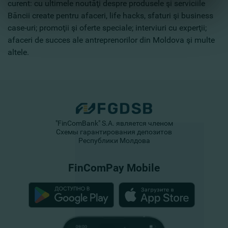
curent: cu ultimele noutăţi despre produsele şi serviciile
Băncii create pentru afaceri, life hacks, sfaturi şi business
case-uri; promoţii şi oferte speciale; interviuri cu experţii;
afaceri de succes ale antreprenorilor din Moldova şi multe
altele.
"FinComBank" S.A. является членом
Схемы гарантирования депозитов
Республики Молдова
FinComPay Mobile