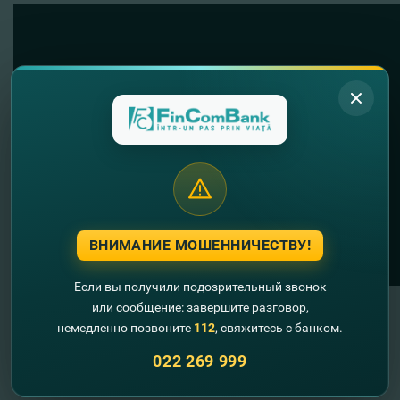
ВНИМАНИЕ МОШЕННИЧЕСТВУ!
Если вы получили подозрительный звонок
или сообщение: завершите разговор,
Vă invităm să urmăriţi pagina
fincombusiness
pe
немедленно позвоните
112
, свяжитесь с банком.
Facebook – o platformă destinată mediului de afaceri din
022 269 999
ţară care vine în întâmpinarea antreprenorilor şi
businessului. Pagina fincombusiness vă ajută să fiţi la