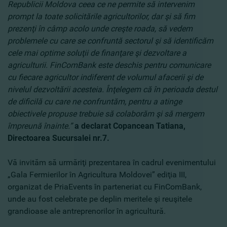
Republicii Moldova ceea ce ne permite să intervenim
prompt la toate solicitările agricultorilor, dar şi să fim
prezenţi în câmp acolo unde creşte roada, să vedem
problemele cu care se confruntă sectorul şi să identificăm
cele mai optime soluţii de finanţare şi dezvoltare a
agriculturii. FinComBank este deschis pentru comunicare
cu fiecare agricultor indiferent de volumul afacerii şi de
nivelul dezvoltării acesteia. Înţelegem că în perioada destul
de dificilă cu care ne confruntăm, pentru a atinge
obiectivele propuse trebuie să colaborăm şi să mergem
împreună înainte.”
a declarat Copancean Tatiana,
Directoarea Sucursalei nr.7.
Vă invităm să urmăriţi prezentarea în cadrul evenimentului
„Gala Fermierilor în Agricultura Moldovei” ediţia III,
organizat de PriaEvents în parteneriat cu FinComBank,
unde au fost celebrate pe deplin meritele şi reuşitele
grandioase ale antreprenorilor în agricultură.