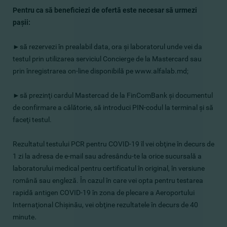
Pentru ca să beneficiezi de ofertă este necesar să urmezi
paşii:
►
să rezervezi în prealabil data, ora şi laboratorul unde vei da
testul prin utilizarea serviciul Concierge de la Mastercard sau
prin înregistrarea on-line disponibilă pe www.alfalab.md;
►
să prezinţi cardul Mastercad de la FinComBank şi documentul
de confirmare a călătorie, să introduci PIN-codul la terminal şi să
faceţi testul.
Rezultatul testului PCR pentru COVID-19 îl vei obţine în decurs de
1 zi la adresa de e-mail sau adresându-te la orice sucursală a
laboratorului medical pentru certificatul în original, în versiune
română sau engleză. În cazul în care vei opta pentru testarea
rapidă antigen COVID-19 în zona de plecare a Aeroportului
Internaţional Chişinău, vei obţine rezultatele în decurs de 40
.
minute