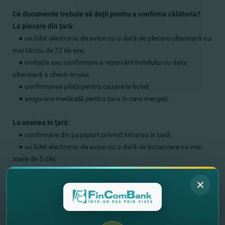
Ce documente trebuie să deţii pentru a confirma călătoria?
La plecare din ţară:
●
un bilet electronic de avion cu o dată de plecare ulterioară nu
mai târziu de 72 de ore;
●
invitaţie sau confirmare a rezervării hotelului cu data
ulterioară a check-in-ului;
●
confirmarea plăţii pentru cazare la hotel;
●
asigurare medicală pentru ţara în care mergeţi.
La sosirea în ţară:
●
confirmare din paşaport privind intrarea în ţară;
●
un bilet electronic de avion cu o dată de întoarcere nu mai
mare de 5 zile;
●
confirmarea rezervării hotelului cu data anterioară de check-
out;
●
confirmarea plăţii pentru cazare la hotel.
Mai multe detalii cu privire la ofertă poţi afla
aici
.