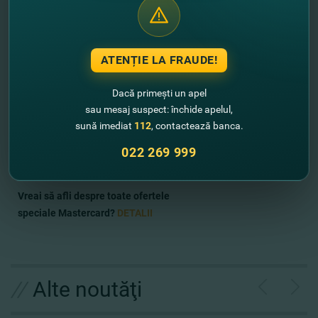
Mai mult ca atât, cu cardul Mastercard Platinum de la
FinComBank beneficiezi de reduceri în zonele VIP lounge din
ATENȚIE LA FRAUDE!
Aeropoartele Chişinău, Bucureşti, Kiev, Praga, Budapesta,
Viena, Tbilisi, Batumi şi Moscova şi ai reduceri on-store,
Dacă primești un apel
instore în întreaga lume, la cele mai renumite branduri prin
sau mesaj suspect: închide apelul,
programul
Mastercard Travel Rewards
.
sună imediat
112
, contactează banca.
Încă nu ai un card Mastercard Platinum de la FinComBank?
022 269 999
Atunci, deschide-ţi cardul
AICI
.
Vreai să afli despre toate ofertele
speciale Mastercard?
DETALII
//
Alte noutăţi