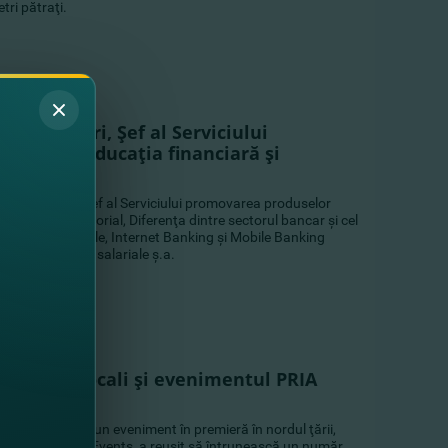
tri pătraţi.
ulia Morari, Şef al Serviciului
 Retail: Educaţia financiară şi
de Iulia Morari, Şef al Serviciului promovarea produselor
esul antreprenorial, Diferenţa dintre sectorul bancar şi cel
tele şi economiile, Internet Banking şi Mobile Banking
e şi proiectele salariale ş.a.
rmierii locali şi evenimentul PRIA
RENCE
ONFERENCE, un eveniment în premieră în nordul ţării,
din România PriaEvents, a reuşit să întrunească un număr