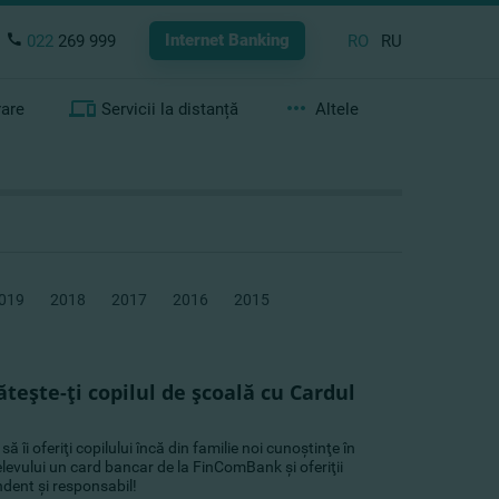
Internet Banking
022
269 999
RO
RU
rare
Servicii la distanță
Altele
019
2018
2017
2016
2015
teşte-ţi copilul de şcoală cu Cardul
îi oferiţi copilului încă din familie noi cunoştinţe în
levului un card bancar de la FinComBank şi oferiţii
ndent şi responsabil!