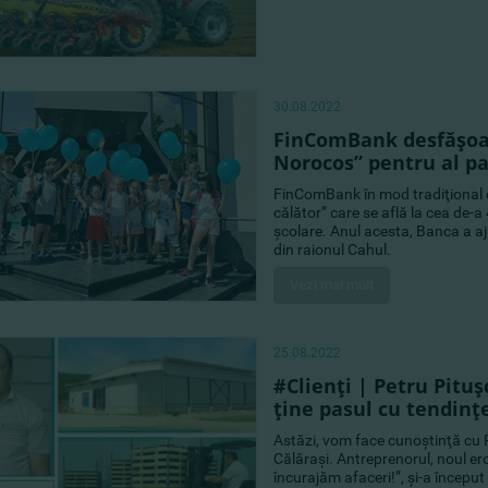
30.08.2022
FinComBank desfăşoa
Norocos” pentru al pa
FinComBank în mod tradiţional
călător” care se află la cea de-a 
şcolare. Anul acesta, Banca a aju
din raionul Cahul.
Vezi mai mult
25.08.2022
#Clienţi | Petru Pitu
ţine pasul cu tendinţe
Astăzi, vom face cunoştinţă cu P
Călăraşi. Antreprenorul, noul e
încurajăm afaceri!”, şi-a început