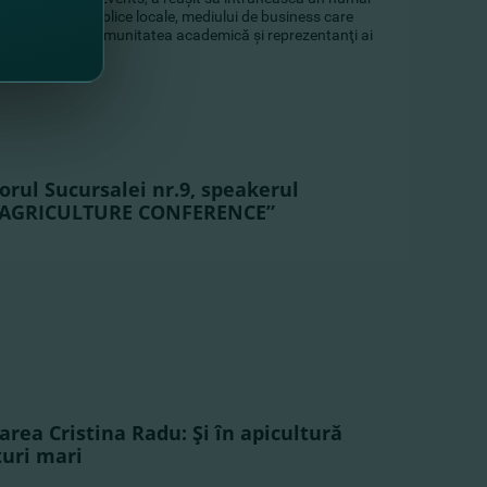
e autorităţile publice locale, mediului de business care
omenii conexe, comunitatea academică şi reprezentanţi ai
orul Sucursalei nr.9, speakerul
A AGRICULTURE CONFERENCE”
area Cristina Radu: Şi în apicultură
turi mari