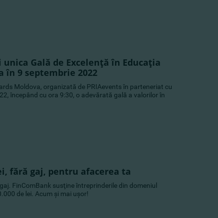
i unica Gală de Excelenţă în Educaţia
a în 9 septembrie 2022
ards Moldova, organizată de PRIAevents în parteneriat cu
, începând cu ora 9:30, o adevărată gală a valorilor în
ei, fără gaj, pentru afacerea ta
ră gaj. FinComBank susţine întreprinderile din domeniul
.000 de lei. Acum şi mai uşor!