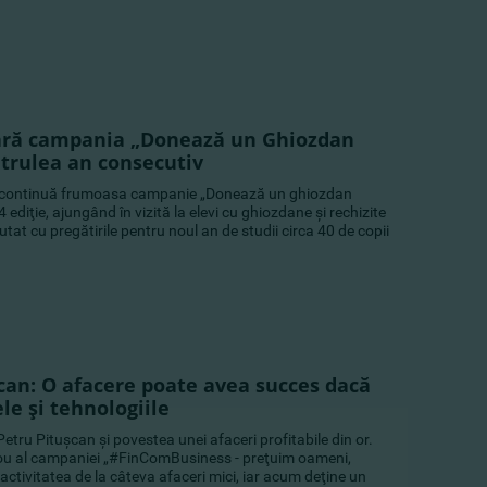
ră campania „Donează un Ghiozdan
trulea an consecutiv
 continuă frumoasa campanie „Donează un ghiozdan
4 ediţie, ajungând în vizită la elevi cu ghiozdane şi rechizite
tat cu pregătirile pentru noul an de studii circa 40 de copii
şcan: O afacere poate avea succes dacă
le şi tehnologiile
etru Pituşcan şi povestea unei afaceri profitabile din or.
rou al campaniei „#FinComBusiness - preţuim oameni,
 activitatea de la câteva afaceri mici, iar acum deţine un