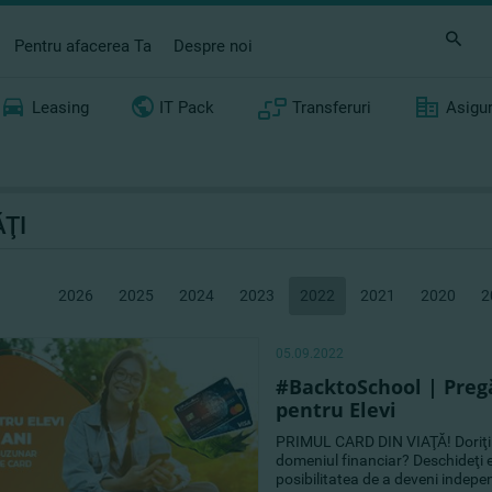
Pentru afacerea Ta
Despre noi
Leasing
IT Pack
Transferuri
Asigu
ŢI
2026
2025
2024
2023
2022
2021
2020
2
05.09.2022
#BacktoSchool | Pregă
pentru Elevi
PRIMUL CARD DIN VIAŢĂ! Doriţi să 
domeniul financiar? Deschideţi e
posibilitatea de a deveni indepe