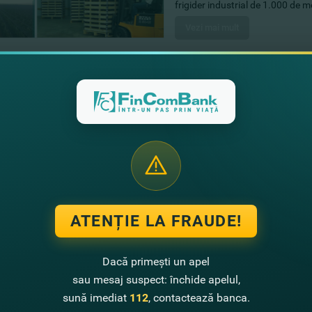
frigider industrial de 1.000 de me
Vezi mai mult
22.08.2022
#PărereaExpertului | I
promovarea produselor
antreprenorială
Aflaţi mai multe detalii oderite 
Retail, FinComBank, despre: Proc
nebancar, Credite şi DAE, Depozi
pentru business, Cardurile bancar
Vezi mai mult
ATENȚIE LA FRAUDE!
18.08.2022
Dacă primești un apel
FinComBank susţine fe
AGRICULTURE CONFE
sau mesaj suspect: închide apelul,
sună imediat
112
, contactează banca.
Conferinţa PRIA AGRICULTURE C
organizat de partenerii noştri 