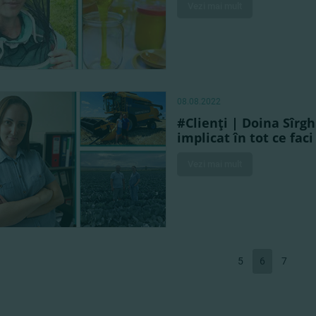
Vezi mai mult
08.08.2022
#Clienţi | Doina Sîrgh
implicat în tot ce faci
Vezi mai mult
5
6
7