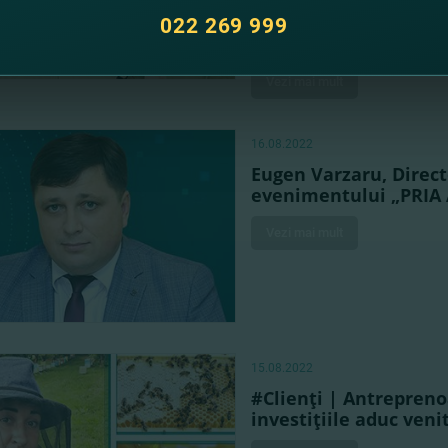
mare de participanţi, printre car
022 269 999
activează în agricultură şi în d
instituţiilor financiar-bancare.
Vezi mai mult
16.08.2022
Eugen Varzaru, Direct
evenimentului „PRI
Vezi mai mult
15.08.2022
#Clienţi | Antrepreno
investiţiile aduc veni