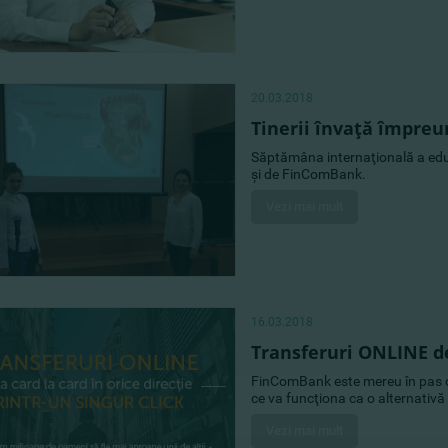
20.03.2018
Tinerii învaţă împre
Săptămâna internaţională a educ
şi de FinComBank.
Vezi mai mult
16.03.2018
Transferuri ONLINE de
FinComBank este mereu în pas cu
ce va funcţiona ca o alternativă 
Vezi mai mult