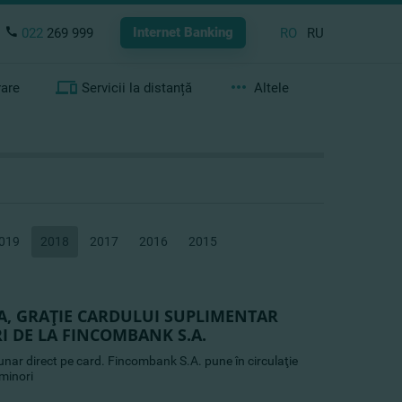
Internet Banking
022
269 999
RO
RU
rare
Servicii la distanță
Altele
019
2018
2017
2016
2015
 TA, GRAŢIE CARDULUI SUPLIMENTAR
I DE LA FINCOMBANK S.A.
zunar direct pe card. Fincombank S.A. pune în circulaţie
 minori