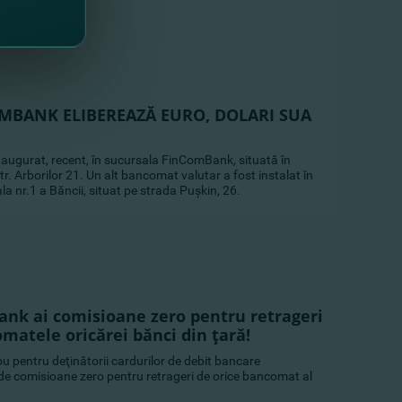
BANK ELIBEREAZĂ EURO, DOLARI SUA
naugurat, recent, în sucursala FinComBank, situată în
r. Arborilor 21. Un alt bancomat valutar a fost instalat în
iala nr.1 a Băncii, situat pe strada Puşkin, 26.
ank ai comisioane zero pentru retrageri
atele oricărei bănci din ţară!
 pentru deţinătorii cardurilor de debit bancare
e comisioane zero pentru retrageri de orice bancomat al