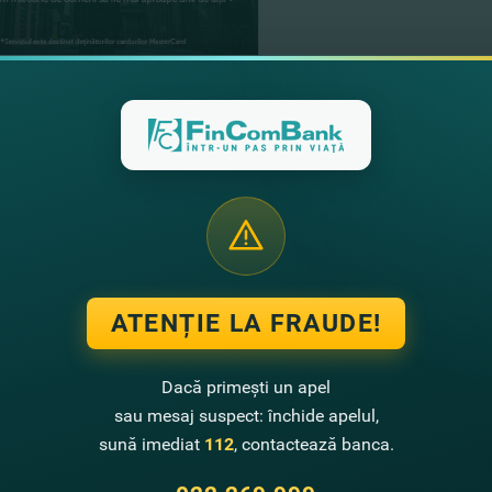
07.03.2018
La Mulţi Ani, dragi fe
De 8 martie vă adresăm mulţumiri
feminitate în orice activitate pe 
Vezi mai mult
ATENȚIE LA FRAUDE!
01.03.2018
Cu sărbătoarea Marţiş
Dacă primești un apel
sau mesaj suspect: închide apelul,
Vezi mai mult
sună imediat
112
, contactează banca.