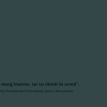
ii merg înainte, iar tu rămâi în urmă”.
schii, Preşedintele FinComBank, pentru Newsmaker.