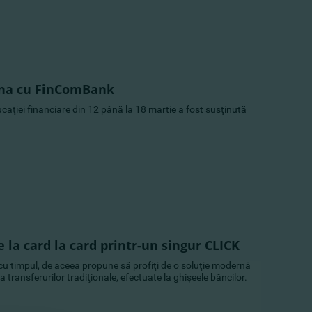
una cu FinComBank
aţiei financiare din 12 până la 18 martie a fost susţinută
 la card la card printr-un singur CLICK
 timpul, de aceea propune să profiţi de o soluţie modernă
a transferurilor tradiţionale, efectuate la ghişeele băncilor.