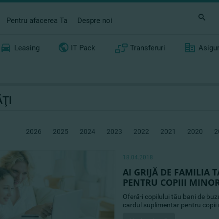
Pentru afacerea Ta
Despre noi
Leasing
IT Pack
Transferuri
Asigu
ŢI
2026
2025
2024
2023
2022
2021
2020
2
18.04.2018
AI GRIJĂ DE FAMILIA
PENTRU COPIII MINOR
Oferă-i copilului tău bani de bu
cardul suplimentar pentru copii