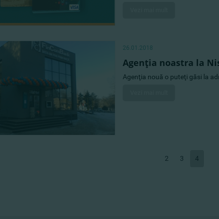
Vezi mai mult
26.01.2018
Agenţia noastra la N
Agenţia nouă o puteţi găsi la adr
Vezi mai mult
2
3
4