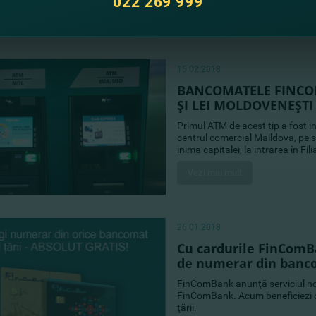
022 269 999
15.02.2018
BANCOMATELE FINCOM
ŞI LEI MOLDOVENEŞTI
Primul ATM de acest tip a fost i
centrul comercial Malldova, pe st
inima capitalei, la intrarea în Fil
Vezi mai mult
26.01.2018
Cu cardurile FinComB
de numerar din bancom
FinComBank anunţă serviciul nou
FinComBank. Acum beneficiezi d
ţării.