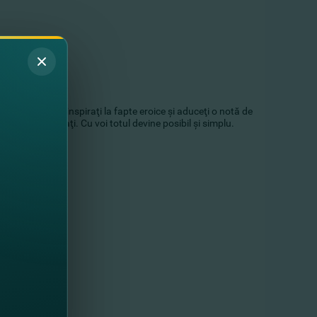
mei!
 pentru că ne inspiraţi la fapte eroice şi aduceţi o notă de
care o desfăşuraţi. Cu voi totul devine posibil şi simplu.
orului!