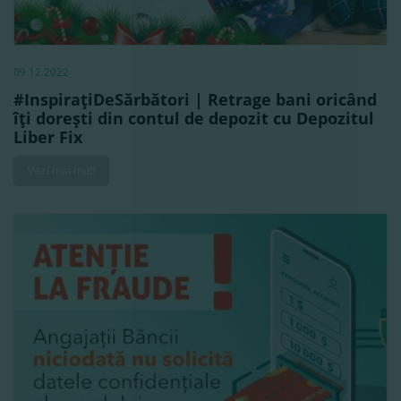
09.12.2022
#InspiraţiDeSărbători | Retrage bani oricând
îţi doreşti din contul de depozit cu Depozitul
Liber Fix
Vezi mai mult