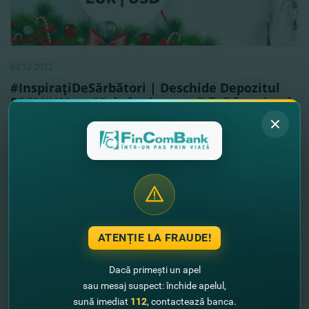
03.12.2022
#InspiraţiDeSărbători | Deschide Depozitul
PREMIUM pe 25 de luni, cu rată fixă în primul
an
Vezi mai mult
ATENȚIE LA FRAUDE!
Dacă primești un apel
sau mesaj suspect: închide apelul,
sună imediat
112
, contactează banca.