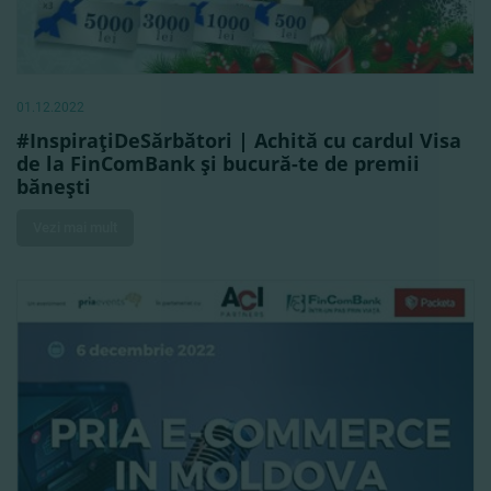
01.12.2022
#InspiraţiDeSărbători | Achită cu cardul Visa
de la FinComBank şi bucură-te de premii
băneşti
Vezi mai mult