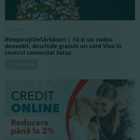
07.12.2022
#InspiraţiDeSărbători | Fă-ţi un cadou
deosebit, deschide gratuit un card Visa în
centrul comercial Soiuz
Vezi mai mult