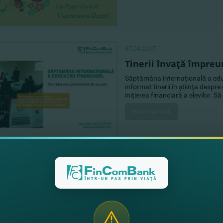
07.04.2017
Tinerii învaţă împre
Săptămâna internaţională a edu
informat tinerii în ştiinţa despr
iniţierea financiară a elevilor.
Vezi mai mult
30.03.2017
FinComBank a particip
„MoldAgroTech”
Odată cu sosirea primăverii, Fi
antreprenorii agricoli care, în m
lucrărilor planificate.