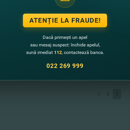
Vezi mai mult
ATENȚIE LA FRAUDE!
27.02.2017
CREDITE CU RATE RED
Dacă primești un apel
„FABRICAT ÎN MOLDO
sau mesaj suspect: închide apelul,
FinComBank anunţă reduceri mari 
sună imediat
112
, contactează banca.
Vezi mai mult
022 269 999
1
2
3