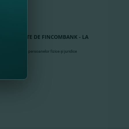
USE LANSATE DE FINCOMBANK - LA
VA”
la creditarea persoanelor fizice şi juridice