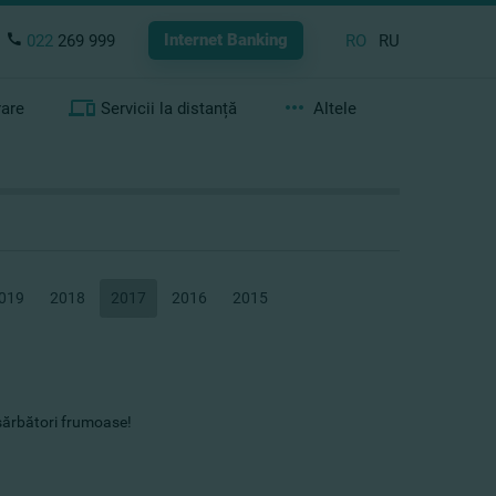
Internet Banking
022
269 999
RO
RU
rare
Servicii la distanță
Altele
019
2018
2017
2016
2015
ărbători frumoase!