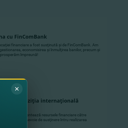
una cu FinComBank
caţiei financiare a fost susţinută şi de FinComBank. Am
e gestionarea, economisirea şi înmulţirea banilor, precum şi
 Să prosperăm împreună!
at la expoziţia internaţională
nComBank îşi orientează resursele financiare către
od deosebit, au nevoie de susţinere întru realizarea