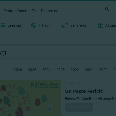
Pentru afacerea Ta
Despre noi
Leasing
IT Pack
Transferuri
Asigu
ŢI
2026
2025
2024
2023
2022
2021
2020
2
14.04.2017
Un Paşte Fericit!
Echipa FinComBank vă urează s
Vezi mai mult