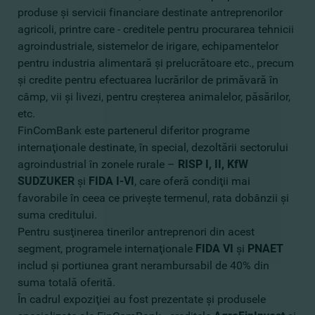
produse şi servicii financiare destinate antreprenorilor
agricoli, printre care - creditele pentru procurarea tehnicii
agroindustriale, sistemelor de irigare, echipamentelor
pentru industria alimentară şi prelucrătoare etc., precum
şi credite pentru efectuarea lucrărilor de primăvară în
câmp, vii şi livezi, pentru creşterea animalelor, păsărilor,
etc.
FinComBank este partenerul diferitor programe
internaţionale destinate, în special, dezoltării sectorului
agroindustrial în zonele rurale –
RISP I, II, KfW
SUDZUKER
şi
FIDA I-VI
, care oferă condiţii mai
favorabile în ceea ce priveşte termenul, rata dobânzii şi
suma creditului.
Pentru susţinerea tinerilor antreprenori din acest
segment, programele internaţionale
FIDA VI
şi
PNAET
includ şi portiunea grant nerambursabil de 40% din
suma totală oferită.
În cadrul expoziţiei au fost prezentate şi produsele