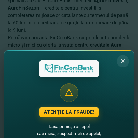
specializate ale FinComBank - creditele
AgroFinInvest
şi
AgroFinSezon
– creditele pentru investiţii şi
completarea mijloacelor circulante cu termenul de până
la 60 luni şi cu perioadă de graţie la rambursare de până
la 9 luni.
Primăvara aceasta FinComBank surprinde întreprinderile
micro şi mici cu oferta lansată pentru
creditele Agro
,
care pot fi luate cu comision: 0% la examinarea cererii,
0% la acordarea şi 0% la rambursarea anticipată, în
scopul stimulării dezvoltării stabile a afacerilor clienţilor.
Astfel, clienţii pot beneficia de credite de până la
100 000 lei fără gaj şi de credite investiţionale cu gaj
chiar până la 1 100 000 lei. Termenul creditelor pentru
investiţii în agricultură – până la 60 luni. Totodată,
banca oferă resurse creditare pentru finanţarea nevoilor
personale ale persoanelor fizice, care desfăşoară
ATENȚIE LA FRAUDE!
activitatea de antreprenoriat, în suma de până la
500 000 lei cu gaj.
Dacă primești un apel
sau mesaj suspect: închide apelul,