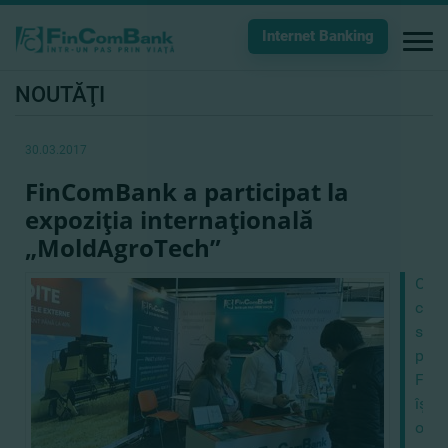
Internet Banking
NOUTĂŢI
30.03.2017
FinComBank a participat la
expoziţia internaţională
„MoldAgroTech”
Oda
cu
sosi
prim
Fin
îşi
orie