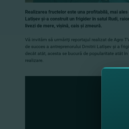
Realizarea fructelor este una profitabilă, mai ales 
Latîşev şi-a construit un frigider în satul Rudi, ra
livezi de mere, vişină, cais şi zmeură.
Vă invităm să urmăriţi reportajul realizat de Agro
de succes a antreprenorului Dmitrii Latîşev şi a fri
decât atât, acesta se bucură de popularitate atât în r
realizare.