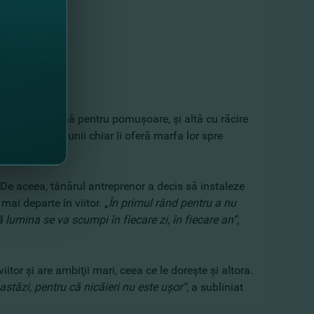
pidă, numai bună pentru pomuşoare, şi altă cu răcire
e de tânăr, iar unii chiar îi oferă marfa lor spre
. De aceea, tânărul antreprenor a decis să instaleze
mai departe în viitor.
„În primul rând pentru a nu
ă lumina se va scumpi în fiecare zi, în fiecare an”
,
tor şi are ambiţii mari, ceea ce le doreşte şi altora.
 astăzi, pentru că nicăieri nu este uşor”
, a subliniat