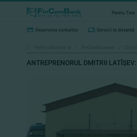
Pentru Tine
Deservirea conturilor
Servicii la distanță
//
Pentru afacerea ta
/
FinComBusiness
/
Clienţ
ANTREPRENORUL DMITRII LATÎŞEV: 