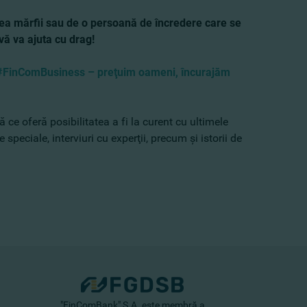
area mărfii sau de o persoană de încredere care se
vă va ajuta cu drag!
#FinComBusiness – preţuim oameni, încurajăm
ă ce oferă posibilitatea a fi la curent cu ultimele
 speciale, interviuri cu experţii, precum şi istorii de
"FinComBank" S.A. este membră a