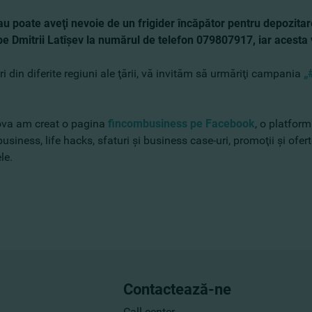
sau poate aveţi nevoie de un frigider încăpător pentru depozit
pe Dmitrii Latîşev​ la numărul de telefon 079807917, iar acesta 
ri din diferite regiuni ale ţării, vă invităm să urmăriţi campania
„
ova am creat o pagina
fincombusiness pe Facebook
, o platform
siness, life hacks, sfaturi şi business case-uri, promoţii şi oferte
le.
Contactează-ne
Call center