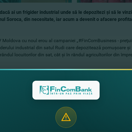
dacă ai un frigider industrial unde să le depozitezi şi să le vin
ionul Soroca, din necesitate, iar acum a devenit o afacere profi
 TV Moldova cu noul erou al campaniei „#FinComBusiness - preţui
giderului industrial din satul Rudi care depozitează pomuşoare şi 
ândul locuitorilor din sat, cât şi în rândul agricultorilor din împ