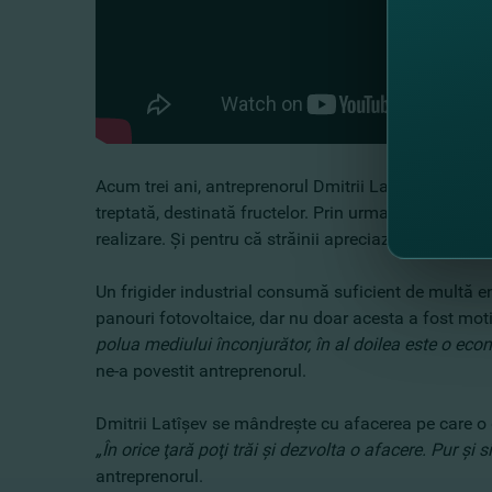
Acum trei ani, antreprenorul Dmitrii Latîşev şi-a co
treptată, destinată fructelor. Prin urmare, datorită opţ
realizare. Şi pentru că străinii apreciază gustul roa
Un frigider industrial consumă suficient de multă ene
panouri fotovoltaice, dar nu doar acesta a fost motiv
polua mediului înconjurător, în al doilea este o econo
ne-a povestit antreprenorul.
Dmitrii Latîşev se mândreşte cu afacerea pe care o ge
„În orice ţară poţi trăi şi dezvolta o afacere. Pur şi 
antreprenorul.