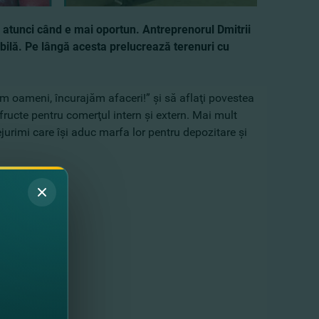
zi atunci când e mai oportun. Antreprenorul Dmitrii
tabilă. Pe lângă acesta prelucrează terenuri cu
m oameni, încurajăm afaceri!” şi să aflaţi povestea
fructe pentru comerţul intern şi extern. Mai mult
rejurimi care îşi aduc marfa lor pentru depozitare şi