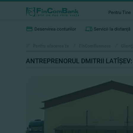
Pentru Tine
Deservirea conturilor
Servicii la distanță
//
Pentru afacerea ta
/
FinComBusiness
/
Clienţ
ANTREPRENORUL DMITRII LATÎŞEV: 