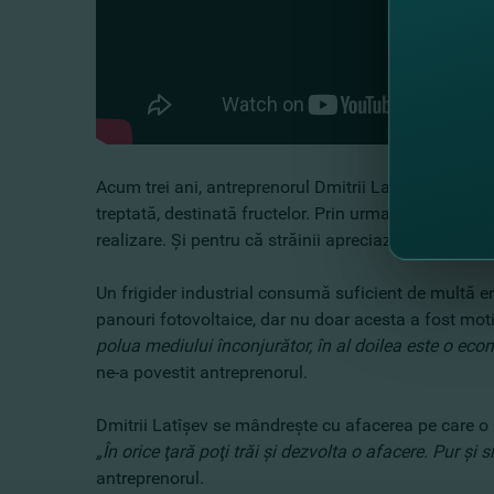
Acum trei ani, antreprenorul Dmitrii Latîşev şi-a co
treptată, destinată fructelor. Prin urmare, datorită opţ
realizare. Şi pentru că străinii apreciază gustul roa
Un frigider industrial consumă suficient de multă ene
panouri fotovoltaice, dar nu doar acesta a fost motiv
polua mediului înconjurător, în al doilea este o econo
ne-a povestit antreprenorul.
Dmitrii Latîşev se mândreşte cu afacerea pe care o ge
„În orice ţară poţi trăi şi dezvolta o afacere. Pur şi 
antreprenorul.