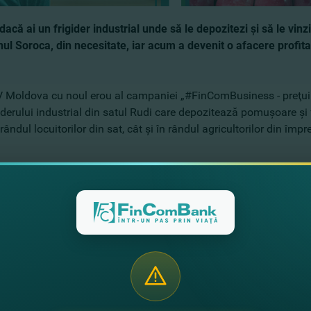
dacă ai un frigider industrial unde să le depozitezi şi să le vin
ionul Soroca, din necesitate, iar acum a devenit o afacere profi
 TV Moldova cu noul erou al campaniei „#FinComBusiness - preţui
giderului industrial din satul Rudi care depozitează pomuşoare şi 
ândul locuitorilor din sat, cât şi în rândul agricultorilor din împ