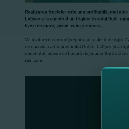
Realizarea fructelor este una profitabilă, mai ales 
Latîşev şi-a construit un frigider în satul Rudi, ra
livezi de mere, vişină, cais şi zmeură.
Vă invităm să urmăriţi reportajul realizat de Agro
de succes a antreprenorului Dmitrii Latîşev şi a fri
decât atât, acesta se bucură de popularitate atât în r
realizare.