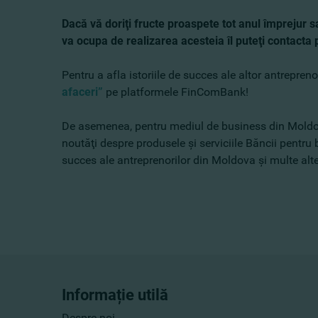
Dacă vă doriţi fructe proaspete tot anul împrejur 
va ocupa de realizarea acesteia îl puteţi contacta 
Pentru a afla istoriile de succes ale altor antrepreno
afaceri”
pe platformele FinComBank!
De asemenea, pentru mediul de business din Mold
noutăţi despre produsele şi serviciile Băncii pentru bu
succes ale antreprenorilor din Moldova şi multe alte
Informație utilă
Despre noi