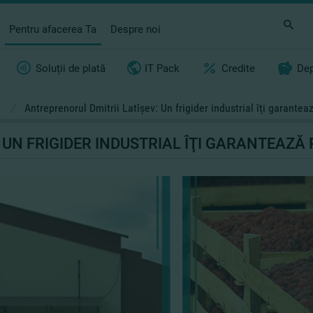
Pentru afacerea Ta
Despre noi
Soluții de plată
IT Pack
Credite
Dep
i
/
Antreprenorul Dmitrii Latîşev: Un frigider industrial îţi garanteaz
UN FRIGIDER INDUSTRIAL ÎŢI GARANTEAZĂ 