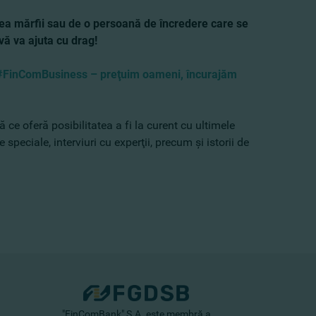
area mărfii sau de o persoană de încredere care se
vă va ajuta cu drag!
#FinComBusiness – preţuim oameni, încurajăm
ă ce oferă posibilitatea a fi la curent cu ultimele
 speciale, interviuri cu experţii, precum şi istorii de
"FinComBank" S.A. este membră a