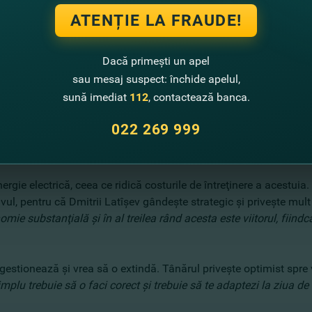
ATENȚIE LA FRAUDE!
Dacă primești un apel
sau mesaj suspect: închide apelul,
sună imediat
112
, contactează banca.
nstruit frigiderul industrial cu două camere, una pentru răcire ra
022 269 999
iunilor disponibile, şi alţi fermieri se folosesc de serviciile oferit
dei moldoveneşti, fructele ajung pe rafturile de peste hotare.
rgie electrică, ceea ce ridică costurile de întreţinere a acestuia
ul, pentru că Dmitrii Latîşev gândeşte strategic şi priveşte mult 
mie substanţială şi în al treilea rând acesta este viitorul, fiindc
stionează şi vrea să o extindă. Tânărul priveşte optimist spre vii
simplu trebuie să o faci corect şi trebuie să te adaptezi la ziua de