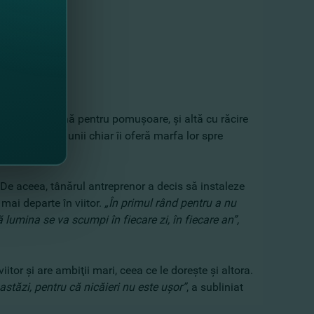
pidă, numai bună pentru pomuşoare, şi altă cu răcire
e de tânăr, iar unii chiar îi oferă marfa lor spre
. De aceea, tânărul antreprenor a decis să instaleze
mai departe în viitor.
„În primul rând pentru a nu
ă lumina se va scumpi în fiecare zi, în fiecare an”
,
tor şi are ambiţii mari, ceea ce le doreşte şi altora.
 astăzi, pentru că nicăieri nu este uşor”
, a subliniat