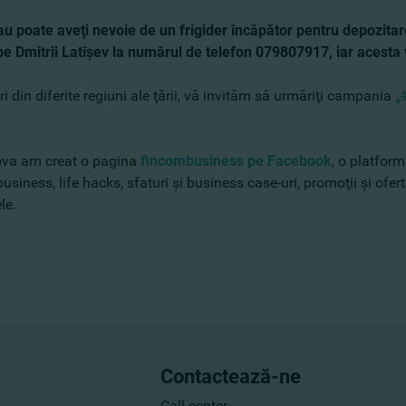
sau poate aveţi nevoie de un frigider încăpător pentru depozit
pe Dmitrii Latîşev​ la numărul de telefon 079807917, iar acesta 
ri din diferite regiuni ale ţării, vă invităm să urmăriţi campania
„
ova am creat o pagina
fincombusiness pe Facebook
, o platform
siness, life hacks, sfaturi şi business case-uri, promoţii şi oferte
le.
Contactează-ne
Call center