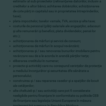
estimativ al sub-proiectelor (refinanţarea datoriilor, inclusiv a
creditelor a altor bănci, achitarea dobânzilor, achiziţionarea
de cote părţi in capitalul sau in proprietatea întreprinderilor,
taxe);
plata impozitelor, taxelor vamale, TVA, accize şi alte taxe;
costurile de personal (plăţi salariale ale angajaţilor, adaosuri
şi alte remunerări şi beneficii, plata dividendelor, pensii lor
etc.);
achiziţionarea de mărfuri şi servicii de consum;
achiziţionarea de mărfuri în scopul revânzării;
achiziţionarea şi / sau renovarea bunurilor imobiliare pentru
revânzare sau de a le acorda în arendă părţilor terţe;
eliberarea creditului în numerar;
proiecte şi activităţi care nu corespund cerinţelor de protecţie
a mediului înconjurător şi securitatea dfe sănătate a
personalului;
construirea şi / sau repararea caselor şi a spaţiilor de locuit
ale cetăţenilor;
alte cheltuieli şi / sau activităţi care pot fi considerate
neeligibile pentru finanţare în conformitate cu politicile CEB
de finanţare sau legislaţia Uniunii Europene în măsura
implementării acestora în Republica Moldova.