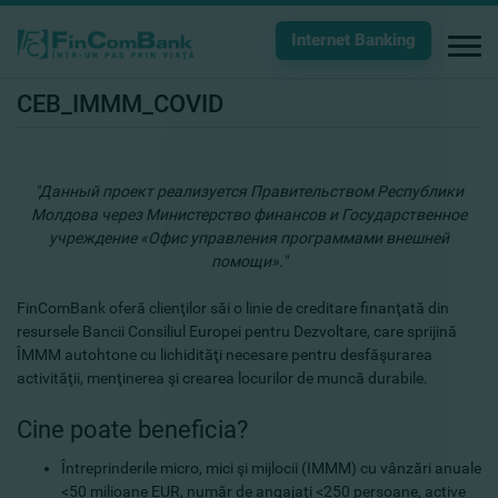
Internet Banking
CEB_IMMM_COVID
"Данный проект реализуется Правительством Республики
Молдова через Министерство финансов и Государственное
учреждение «Офис управления программами внешней
помощи»."
FinComBank oferă clienţilor săi o linie de creditare finanţată din
resursele Bancii Consiliul Europei pentru Dezvoltare, care sprijină
ÎMMM autohtone cu lichidităţi necesare pentru desfăşurarea
activităţii, menţinerea şi crearea locurilor de muncă durabile.
Cine poate beneficia?
Întreprinderile micro, mici şi mijlocii (IMMM) cu vânzări anuale
<50 milioane EUR, număr de angajaţi <250 persoane, active