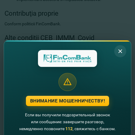
Contribuţia proprie
Conform politicii FinComBank.
Alte condiţii CEB_IMMM_Covid
Respectarea următoarelor proceduri obligatorii:
retrofinanţarea cheltuielilor eligibile, care nu au survenit mai
devreme de 01 ianuarie 2020;
metoda de procurări utilizată – compararea a trei oferte de
preţ şi selectarea furnizorului care oferă cel mai mic preţ;
corespunderea standardelor de ocrotire a mediului
înconjurător.
Cât te costă?
ВНИМАНИЕ МОШЕННИЧЕСТВУ!
Rata dobânzii este flotantă. Se revizuieşte de către Oficiul de
Если вы получили подозрительный звонок
Gestionare a Programelor de Asistenţă Externă (OGPAE)
или сообщение: завершите разговор,
semianual.
немедленно позвоните
112
, свяжитесь с банком.
Totodată, se revizuieşte şi se ajustează periodic în dependenţă de