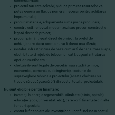
comercial viabil;
proiectul tău este solvabil, şi după primirea resurselor va
putea genera un flux de numerar necesar pentru achitarea
împrumutului;
procuri materiale, echipamente si maşini de producere;
construieşti, renovezi, modernizezi sau procuri construcţie
legată direct de proiect;
procuri pământ legat direct de proiect, la preţul de
achiziţionare, daca acesta nu va fi donat sau dăruit;
instalezi infrastructura de baza cum ar fi de canalizare si apa,
electricitate si reţele de telecomunicaţii, deşeuri si tratarea
apei, drumurilor etc.;
cheltuielile sunt legate de cercetări sau studii (tehnice,
economice, comerciale, de inginerie), costurile de
supraveghere tehnică a proiectului (aceste cheltuieli nu
trebuie să depăşească 5% din costul total al proiectului).
Nu sunt eligibile pentru finanţare:
investiţii în energie regenerabilă, sănătate (clinici, spitale),
educaţie (şcoli, universităţi etc.), care vor fi finanţate din alte
fonduri speciale;
costurile financiare ale investiţiilor nu pot fi incluse in costul