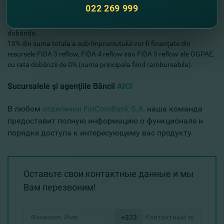
evoluţia ratei de bază stabilite de Banca Naţională a Moldovei.
022 269 999
IMPORTANT
90% din suma totala a sub-împrumutului vor fi din Fondurile CEB cu
dobânda.
10% din suma totala a sub-împrumutului vor fi finanţate din
resursele FIDA 3 reflow, FIDA 4 reflow sau FIDA 5 reflow ale OGPAE,
cu rata dobânzii de 0% (suma principala fiind rambursabila).
Sucursalele şi agenţiile Băncii
AICI
В любом
отделении FinComBank S.A.
наша команда
предоставит полную информацию о функционале и
порядке доступа к интересующему вас продукту.
Оставьте свои контактные данные и мы
Вам перезвоним!
+373