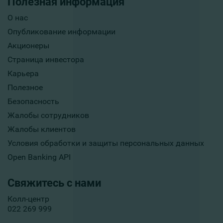
Полезная информация
О нас
Опубликование информации
Акционеры
Страница инвестора
Карьера
Полезное
Безопасность
Жалобы сотрудников
Жалобы клиентов
Условия обработки и защиты персональных данных
Open Banking API
Свяжитесь с нами
Колл-центр
022 269 999