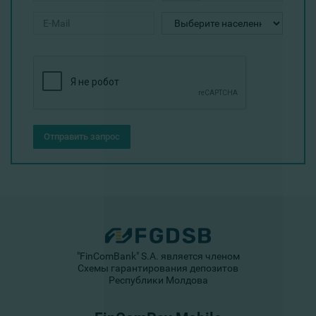
Отправить запрос
"FinComBank" S.A. является членом
Схемы гарантирования депозитов
Республики Молдова