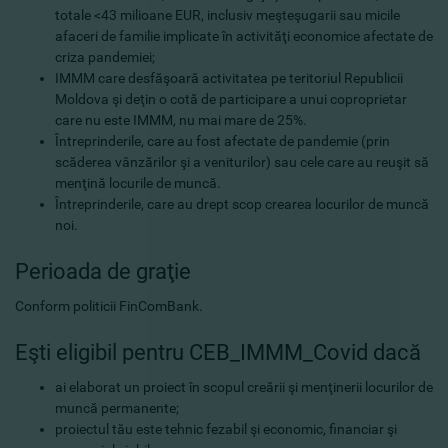
totale <43 milioane EUR, inclusiv meşteşugarii sau micile
afaceri de familie implicate în activităţi economice afectate de
criza pandemiei;
IMMM care desfăşoară activitatea pe teritoriul Republicii
Moldova şi deţin o cotă de participare a unui coproprietar
care nu este IMMM, nu mai mare de 25%.
Întreprinderile, care au fost afectate de pandemie (prin
scăderea vânzărilor şi a veniturilor) sau cele care au reuşit să
menţină locurile de muncă.
Întreprinderile, care au drept scop crearea locurilor de muncă
noi.
Perioada de graţie
Conform politicii FinComBank.
Eşti eligibil pentru CEB_IMMM_Covid dacă
ai elaborat un proiect în scopul creării şi menţinerii locurilor de
muncă permanente;
proiectul tău este tehnic fezabil şi economic, financiar şi