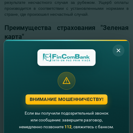
результате несчастного случая за рубежом. Ущерб оплаты
производится в соответствии с установленными нормами в
стране, где произошел несчастный случай.
Преимущества страхования "Зеленая
карта"
защита твоих финансов посредством возмещения
страховщиком ущерба, причиненного третьим лицам;
комплексные решения по страхованию благодаря
сотрудничеству с надежной компанией,
зарекомендовавшей себя на национальном и
международном рынке.
ВНИМАНИЕ МОШЕННИЧЕСТВУ!
"FinComBank" S.A. является членом
Схемы гарантирования депозитов
Если вы получили подозрительный звонок
Республики Молдова
или сообщение: завершите разговор,
немедленно позвоните
112
, свяжитесь с банком.