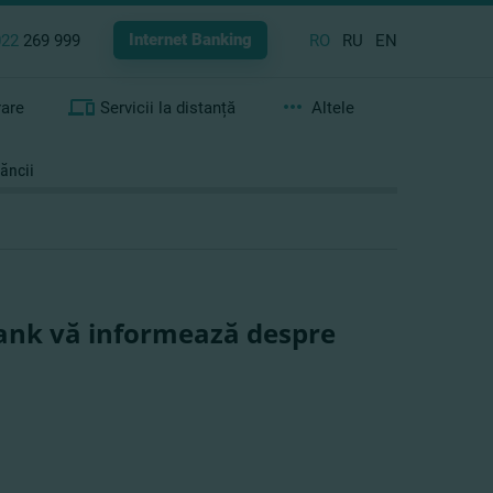
Internet Banking
022
269 999
RO
RU
EN
rare
Servicii la distanță
Altele
ăncii
Bank vă informează despre