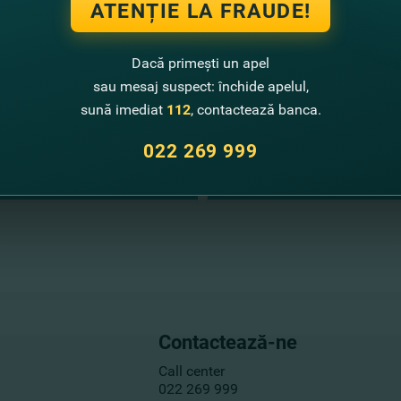
ATENȚIE LA FRAUDE!
Dacă primești un apel
sau mesaj suspect: închide apelul,
sună imediat
112
, contactează banca.
022 269 999
Contactează-ne
Call center
022 269 999