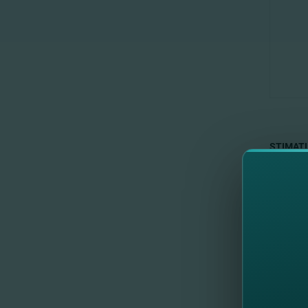
STIMAŢI
Vă aducem
27 augus
În acest 
Cu respe
FinComB
//
Al