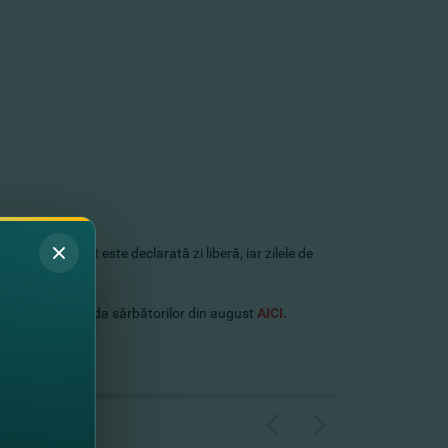
ru, 30 august este declarată zi liberă, iar zilele de
 Băncii în perioada sărbătorilor din august
AICI.