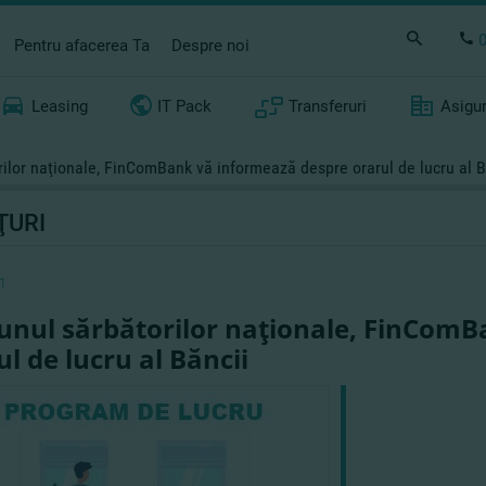
Pentru afacerea Ta
Despre noi
Leasing
IT Pack
Transferuri
Asigu
rilor naţionale, FinComBank vă informează despre orarul de lucru al B
ŢURI
1
junul sărbătorilor naţionale, FinCom
ul de lucru al Băncii