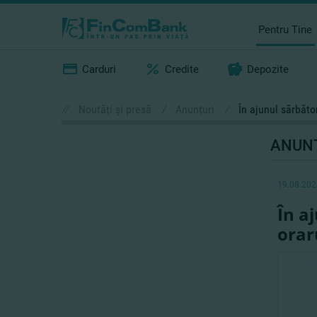
Pentru Tine
Carduri
Credite
Depozite
//
Noutăţi şi presă
/
Anunţuri
/
În ajunul sărbăto
ANUN
19.08.202
În a
orar