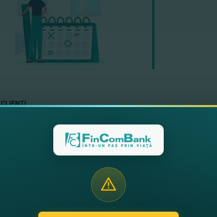
 CLIENŢI,
 la cunoştinţă că, ziua de sâmbătă, 21 august 2021, se consideră zi de luc
t şi 31 august sunt zile de sărbătoare.
context, Vă rugăm să luaţi cunoştinţă cu orarul de lucru al subdiviziunilor
ct,
ank S.A.
te noutăţi