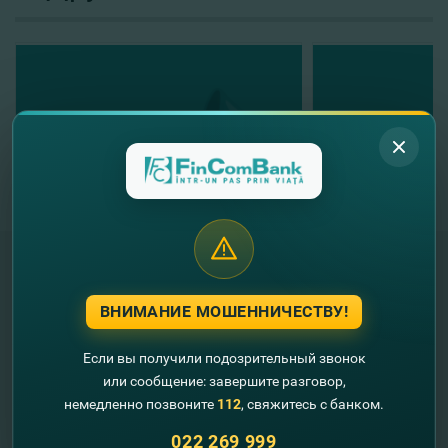
ВНИМАНИЕ МОШЕННИЧЕСТВУ!
"FinComBank" S.A. является членом
Схемы гарантирования депозитов
Республики Молдова
Если вы получили подозрительный звонок
или сообщение: завершите разговор,
FinComPay Mobile
немедленно позвоните
112
, свяжитесь с банком.
022 269 999