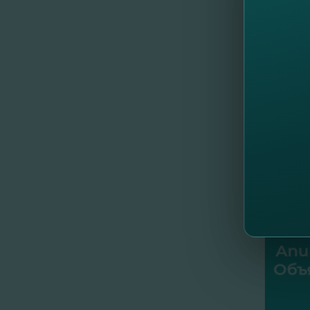
5. Cu pr
S.A.
6. Cu pr
Cu resp
//
Al