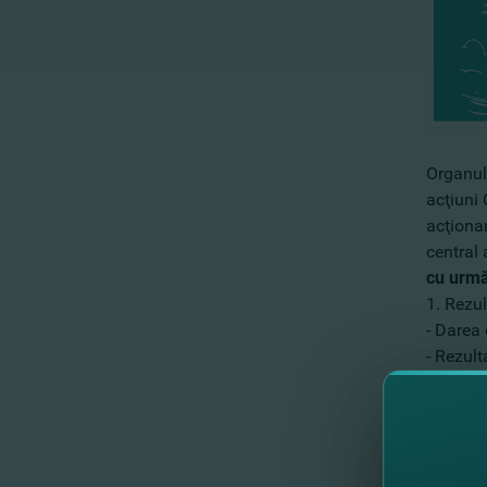
Organul
acţiuni 
acţionar
central 
cu urmă
1. Rezul
- Darea 
- Rezult
2. Cu pr
dividend
3. Cu pr
retribuţi
4. Cu pr