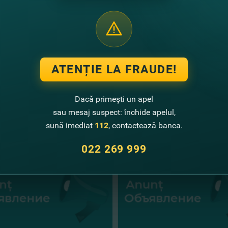
ivire la stabilirea cuantumului retribuţiei muncii şi remunerării 
ivire la autentificarea Procesului-verbal al Adunării generale a ac
ect, FinComBank
ATENȚIE LA FRAUDE!
Dacă primești un apel
te noutăţi
sau mesaj suspect: închide apelul,
sună imediat
112
, contactează banca.
022 269 999