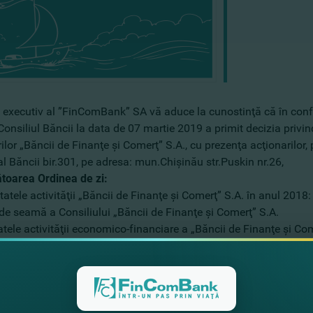
 executiv al ”FinComBank” SA vă aduce la cunostinţă că în confor
Consiliul Băncii la data de 07 martie 2019 a primit decizia priv
ilor „Băncii de Finanţe şi Comerţ” S.A., cu prezenţa acţionarilor, 
al Băncii bir.301, pe adresa: mun.Chişinău str.Puskin nr.26,
toarea Ordinea de zi:
tatele activităţii „Băncii de Finanţe şi Comerţ” S.A. în anul 2018:
de seamă a Consiliului „Băncii de Finanţe şi Comerţ” S.A.
atele activităţii economico-financiare a „Băncii de Finanţe şi Co
ivire la repartizarea profitului net al „Băncii de Finanţe şi Comerţ
elor către acţionari.
ivire la confirmarea Societăţii pentru efectuarea auditului oblig
ei serviciilor prestate.
ivire la introducerea modificărilor şi completărilor în Statutul „B