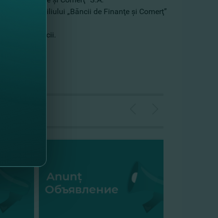
membrilor Consiliului „Băncii de Finanţe şi Comerţ”
ţionarilor băncii.