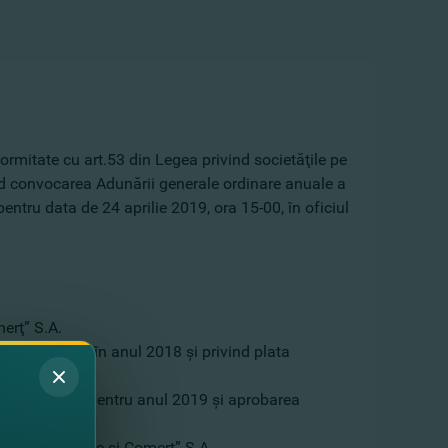
mitate cu art.53 din Legea privind societăţile pe
ind convocarea Adunării generale ordinare anuale a
pentru data de 24 aprilie 2019, ora 15-00, în oficiul
merţ” S.A.
” S.A. obţinut în anul 2018 şi privind plata
atoriu ordinar pentru anul 2019 şi aprobarea
ăncii de Finanţe şi Comerţ” S.A.