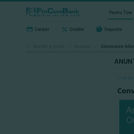
Pentru Tine
Carduri
Credite
Depozite
//
Noutăţi şi presă
/
Anunţuri
/
Convocarea Adună
ANUN
11.03.201
Conv