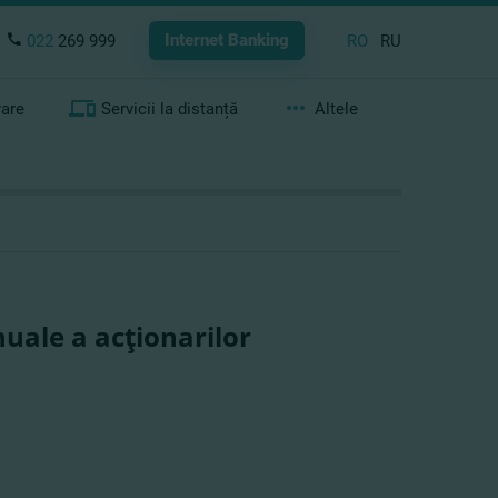
Internet Banking
022
269 999
RO
RU
rare
Servicii la distanță
Altele
uale a acţionarilor