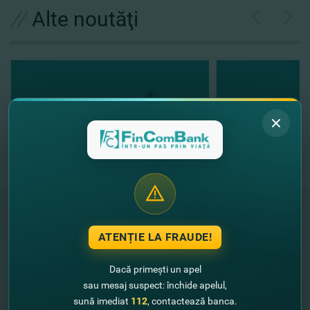
//
Alte noutăţi
ATENȚIE LA FRAUDE!
"FinComBank" S.A. este membră a
Schemei de Garantare a Depozitelor
Dacă primești un apel
din Republica Moldova
sau mesaj suspect: închide apelul,
sună imediat
112
, contactează banca.
FinComPay Mobile