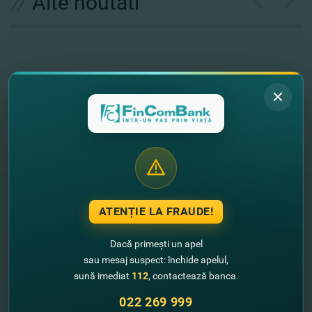
//
Alte noutati
ATENȚIE LA FRAUDE!
"FinComBank" S.A. является членом
Dacă primești un apel
Схемы гарантирования депозитов
Республики Молдова
sau mesaj suspect: închide apelul,
sună imediat
112
, contactează banca.
FinComPay Mobile
022 269 999