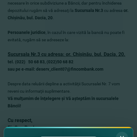
necesare în orice subdiviziune a Băncii, dar pentru închiderea
depozitului rugăm să vă adresaţi la
Sucursala Nr.3
cu adresa
or.
Chişinău, bul. Dacia, 20
.
Persoanele juridice
, în cazul în care vizită la bancă nu poate fi
evitată, rugăm să se adreseze la:
Sucursala Nr.3 cu adresa: or. Chişinău, bul. Dacia, 20.
tel. (022) 50 68 83, (022)50 68 82
sau pe e-mail: deserv_client07@fincombank.com
Despre data reluării depline a activităţii Sucursalei Nr. 7 vom
reveni cu informaţii suplimentare.
Vă mulţumim de înţelegere şi Vă aşteptăm în sucursalele
Băncii!
Cu respect,
FinComBank