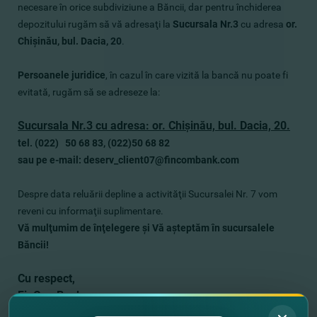
necesare în orice subdiviziune a Băncii, dar pentru închiderea
depozitului rugăm să vă adresaţi la
Sucursala Nr.3
cu adresa
or.
Chişinău, bul. Dacia, 20
.
Persoanele juridice
, în cazul în care vizită la bancă nu poate fi
evitată, rugăm să se adreseze la:
Sucursala Nr.3 cu adresa: or. Chişinău, bul. Dacia, 20.
tel. (022) 50 68 83, (022)50 68 82
sau pe e-mail: deserv_client07@fincombank.com
Despre data reluării depline a activităţii Sucursalei Nr. 7 vom
reveni cu informaţii suplimentare.
Vă mulţumim de înţelegere şi Vă aşteptăm în sucursalele
Băncii!
Cu respect,
FinComBank