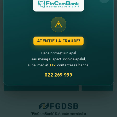
//
Alte noutăţi
ATENȚIE LA FRAUDE!
Dacă primești un apel
sau mesaj suspect: închide apelul,
sună imediat
112
, contactează banca.
022 269 999
"FinComBank" S.A. este membră a