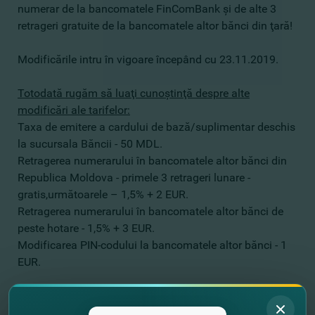
numerar de la bancomatele FinComBank şi de alte 3
retrageri gratuite de la bancomatele altor bănci din ţară!
Modificările intru în vigoare începând cu 23.11.2019.
Totodată rugăm să luaţi cunoştinţă despre alte
modificări ale tarifelor:
Taxa de emitere a cardului de bază/suplimentar deschis
la sucursala Băncii - 50 MDL.
Retragerea numerarului în bancomatele altor bănci din
Republica Moldova - primele 3 retrageri lunare -
gratis,următoarele – 1,5% + 2 EUR.
Retragerea numerarului în bancomatele altor bănci de
peste hotare - 1,5% + 3 EUR.
Modificarea PIN-codului la bancomatele altor bănci - 1
EUR.
Cu respect,
echipa FinComBank