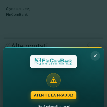
С уважением,
FinComBank
//
Alte noutati
ATENȚIE LA FRAUDE!
Dacă primești un apel