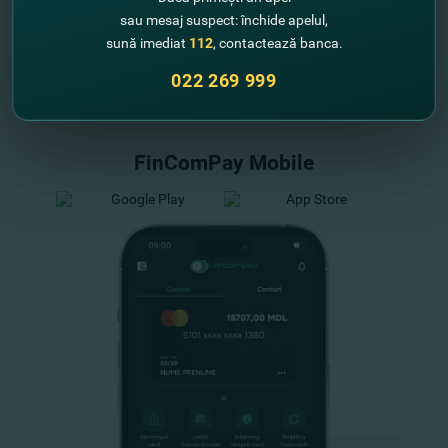
sau mesaj suspect: închide apelul,
sună imediat
112
, contactează banca.
"FinComBank" S.A. является членом
022 269 999
Схемы гарантирования депозитов
Республики Молдова
FinComPay Mobile