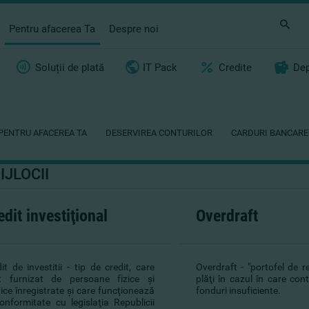
Pentru afacerea Ta
Despre noi
Soluții de plată
IT Pack
Credite
Dep
PENTRU AFACEREA TA
DESERVIREA CONTURILOR
CARDURI BANCARE
IJLOCII
edit investiţional
Overdraft
it de investitii - tip de credit, care
Overdraft - "portofel de r
t furnizat de persoane fizice şi
plăţi în cazul în care con
dice înregistrate şi care funcţionează
fonduri insuficiente.
onformitate cu legislaţia Republicii