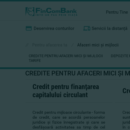
Pentru Tine
Deservirea conturilor
Servicii la distanță
//
Pentru afacerea ta
/
Afaceri mici şi mijlocii
CREDITE PENTRU AFACERI MICI ŞI MIJLOCII
DEPOZITE 
TARIFE
CREDITE PENTRU AFACERI MICI ŞI M
Credit pentru finanţarea
Cr
capitalului circulant
Credit pentru mijloace circulante - forma
Cred
de credit, care se acordă persoanelor
sun
juridice şi fizice înregistrate şi care se
juri
desfăşoară activitatea sa timp de cel
în c