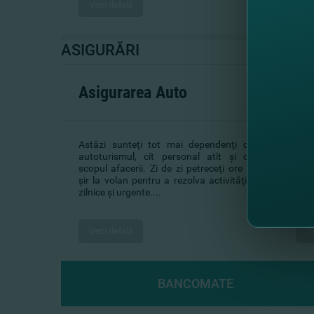
Vezi detalii
Ve
ASIGURĂRI
Asigurarea Auto
As
Astăzi sunteţi tot mai dependenţi de
Est
autoturismul, cît personal atît şi cu
bun
scopul afacerii. Zi de zi petreceţi ore în
împ
şir la volan pentru a rezolva activităţile
bunu
zilnice şi urgente....
nepr
Vezi detalii
Ve
BANCOMATE