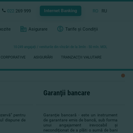
Internet Banking
022
269 999
RO
RU
ozite
Asigurare
Tarife și Condiții
10-249 angajaţi / veniturile din vînzări de la 3mln - 50 mln. MDL
 CORPORATIVE
ASIGURĂRI
TRANZACŢII VALUTARE
Garanţii bancare
ezervă" pentru
Garanţie bancară - este un instrument
tul dispune de
de garantare emis de bancă, sub forma
unui angajament irevocabil şi
necondiţionat de a plăti o sumă de bani