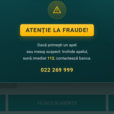
zi detalii
Vezi detalii
ATENȚIE LA FRAUDE!
igurarea bunurilor
Dacă primești un apel
sau mesaj suspect: închide apelul,
e foarte important să păstraţi
urile Dvs în siguranţă. FinComBank
sună imediat
112
, contactează banca.
reuna cu partenerul său protejează
rile şi businessul Dvs de situaţiile
022 269 999
evăzute. Partenerul băncii în...
zi detalii
FILIALE SI AGENTII