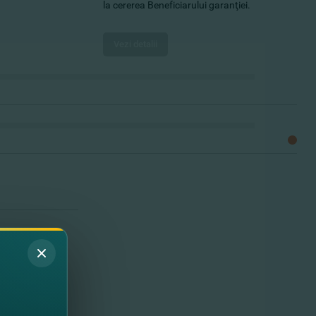
la cererea Beneficiarului garanţiei.
Vezi detalii
u punctele
rinderii Dvs.
eţinătorilor de
ernaţionale de
 şi VISA...