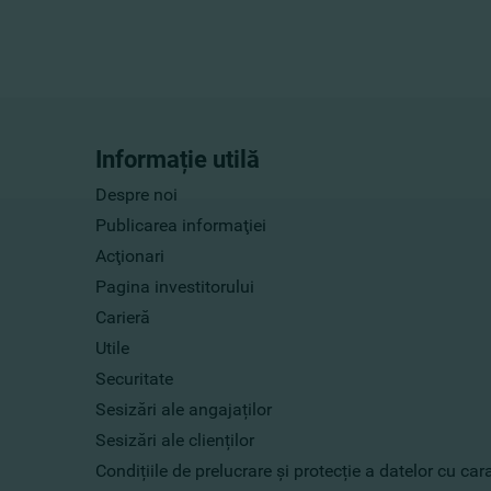
Informație utilă
Despre noi
Publicarea informaţiei
Acţionari
Pagina investitorului
Carieră
Utile
Securitate
Sesizări ale angajaților
Sesizări ale clienților
Condițiile de prelucrare și protecție a datelor cu ca