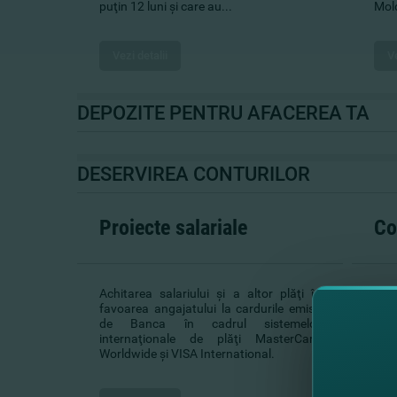
puţin 12 luni şi care au...
Mold
Vezi detalii
Ve
DEPOZITE PENTRU AFACEREA TA
DESERVIREA CONTURILOR
Proiecte salariale
Co
Achitarea salariului şi a altor plăţi în
Con
favoarea angajatului la cardurile emise
indi
de Banca în cadrul sistemelor
dola
internaţionale de plăţi MasterCard
Dvs
Worldwide şi VISA International.