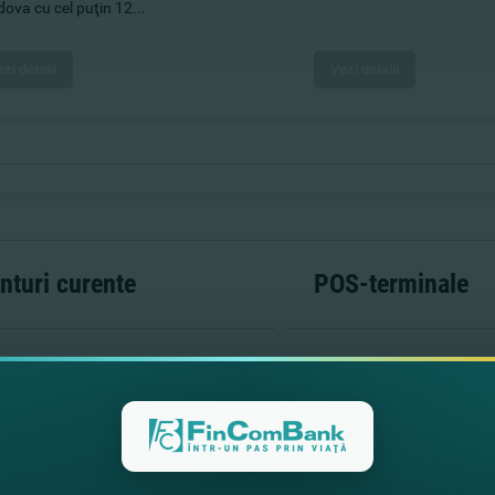
ova cu cel puţin 12...
zi detalii
Vezi detalii
nturi curente
POS-terminale
tul curent este "portofelul" Dvs,
POS-terminale pentr
ferent dacă banii Dvs sunt în lei, euro,
comerciale oferă întrep
ri etc. Aveţi acces oricînd la banii
posibilitatea deservirii d
.
carduri ale sistemelor int
plăţi MasterCard Worldwide