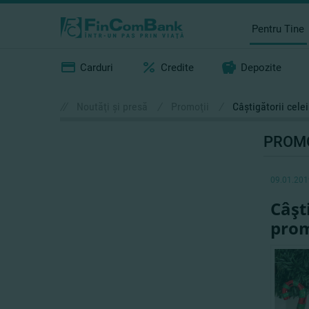
Pentru Tine
Carduri
Credite
Depozite
//
Noutăţi şi presă
/
Promoţii
/
Câştigătorii cele
PROMO
09.01.201
Câşt
prom