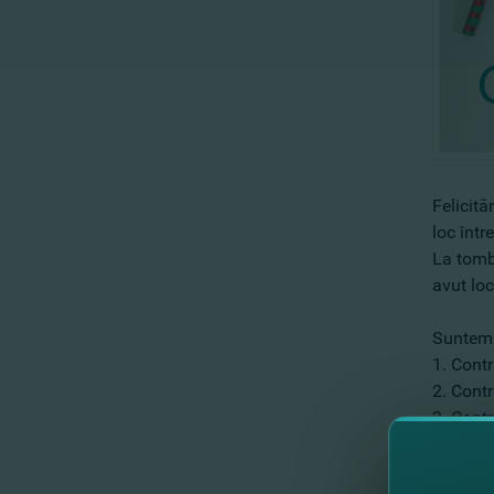
Felicită
loc într
La tomb
avut loc
Suntem î
1. Cont
2. Cont
3. Contr
4. Cont
5. Contr