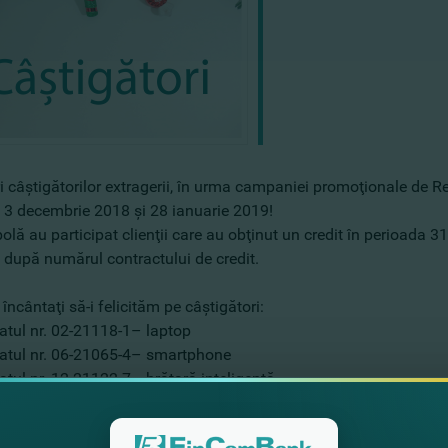
ri câştigătorilor extragerii, în urma campaniei promoţionale de Re
e 3 decembrie 2018 şi 28 ianuarie 2019!
olă au participat clienţii care au obţinut un credit în perioada
 după numărul contractului de credit.
ncântaţi să-i felicităm pe câştigători:
ratul nr. 02-21118-1– laptop
ratul nr. 06-21065-4– smartphone
atul nr. 12-21122-7– brăţară inteligentă
ratul nr. 03-21159-1– boxă Bluetooth
atul nr. 04-21086-1– tester pentru apă