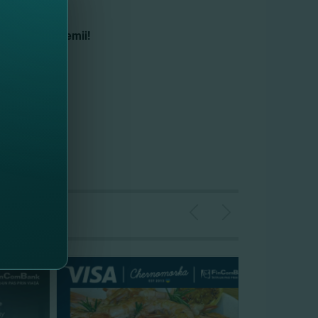
r.
cele 40 de premii!