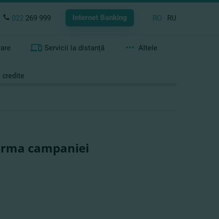
Internet Banking
022
269 999
RO
RU
rare
Servicii la distanță
Altele
 credite
n urma campaniei