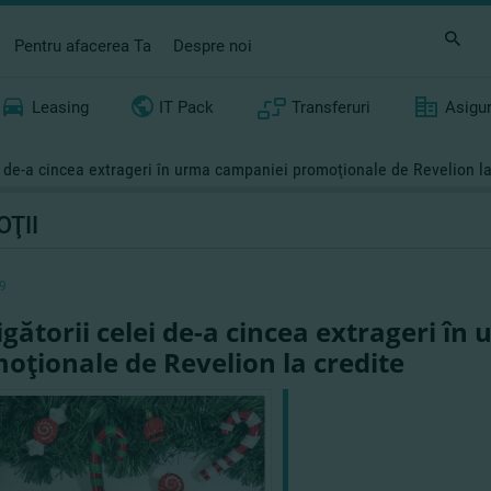
Pentru afacerea Ta
Despre noi
Leasing
IT Pack
Transferuri
Asigu
i de-a cincea extrageri în urma campaniei promoţionale de Revelion la
ŢII
9
igătorii celei de-a cincea extrageri î
oţionale de Revelion la credite