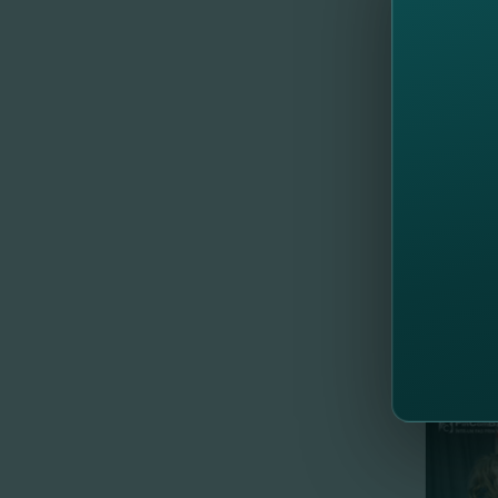
În curâ
Campani
Mai mul
Solicită
//
Al