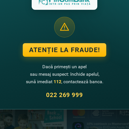
nd, urmează să contactăm câştigătorii pentru înmânarea premiilo
a promoţională continuă! Nu rata şansa de a câştiga unul din 
te detalii despre campania promoţională de Revelion
AICI
.
 un credit online
ACUM
.
ATENȚIE LA FRAUDE!
Dacă primești un apel
sau mesaj suspect: închide apelul,
sună imediat
112
, contactează banca.
te noutăţi
022 269 999