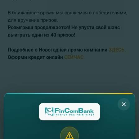
В ближайшее время мы свяжемся с победителями,
для вручение призов.
Розыгрыш продолжается! Не упусти свой шанс
выиграть один из 40 призов!
Подробнее о Новогодней промо кампании
ЗДЕСЬ.
Оформи
кредит
онлайн
СЕЙЧАС
.
//
Другие новости