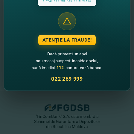
//
Alte noutăţi
ATENȚIE LA FRAUDE!
Dacă primești un apel
sau mesaj suspect: închide apelul,
sună imediat
112
, contactează banca.
022 269 999
"FinComBank" S.A. este membră a
Schemei de Garantare a Depozitelor
din Republica Moldova