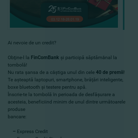
Ai nevoie de un credit?
Obţine-l la
FinComBank
şi participă săptămânal la
tombolă!
Nu rata şansa de a câştiga unul din cele
40 de premii
!
Te aşteaptă laptopuri, smartphone, brăţări inteligente,
boxe bluetooth şi testere pentru apă.
Înscrie-te la tombolă în perioada de desfăşurare a
acesteia, beneficiind minim de unul dintre următoarele
produse
bancare:
–
Express Credit