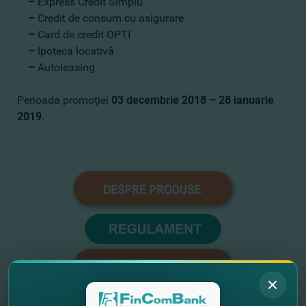
–
Express Credit Simplu
–
Credit de consum cu asigurare
–
Card de credit OPTI
–
Ipoteca locativă
–
Autoleasing
Perioada promoţiei
03 decembrie 2018 – 28 ianuarie
2019
.