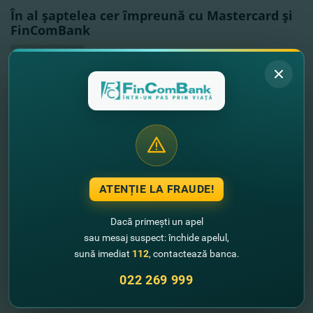
În al şaptelea cer împreună cu Mastercard şi
FinComBank
Vezi mai mult
ATENȚIE LA FRAUDE!
Dacă primești un apel
sau mesaj suspect: închide apelul,
sună imediat
112
, contactează banca.
022 269 999
03.06.2019