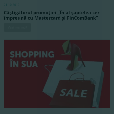
21.10.2019
Câştigătorul promoţiei „În al şaptelea cer
împreună cu Mastercard şi FinComBank”
Vezi mai mult