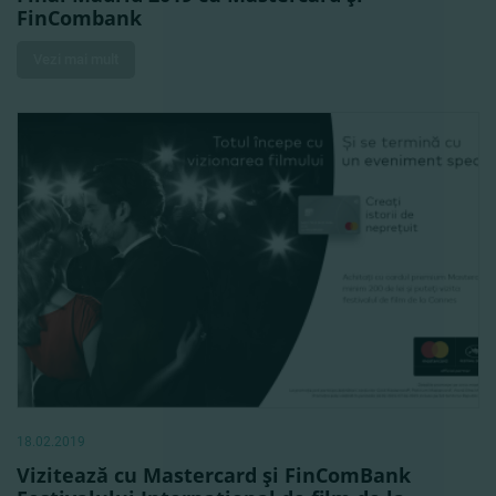
FinCombank
Vezi mai mult
18.02.2019
Vizitează cu Mastercard şi FinComBank