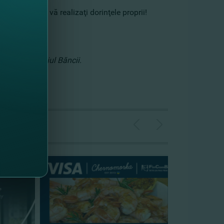
i simplu să vă realizaţi dorinţele proprii!
i prin SMS!
itului în oficiul Băncii.