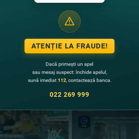
 să vă bucuraţi de roadele muncii Dvs., iar cu FinComBank e şi ma
ţi credit ONLINE* aici
şi primiţi decizia de eliberare a creditulu
ea în cadrul ofertei speciale se aplică în momentul eliberării cred
ATENȚIE LA FRAUDE!
Dacă primești un apel
sau mesaj suspect: închide apelul,
te noutăţi
sună imediat
112
, contactează banca.
022 269 999