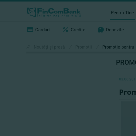
Pentru Tine
Carduri
Credite
Depozite
//
Noutăţi şi presă
/
Promoţii
/
Promoţie pentru 
PROMO
03.06.201
Prom