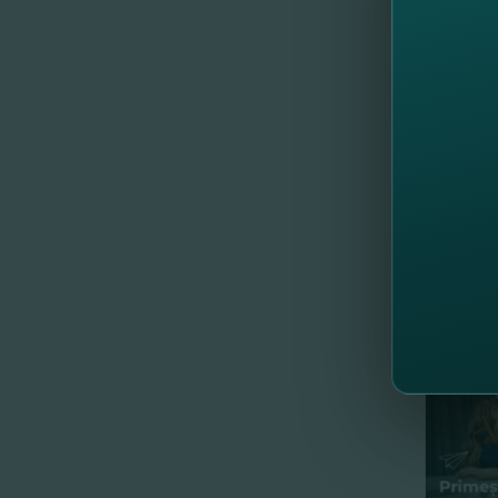
E timpul
Solicita
*
Reducer
//
Al