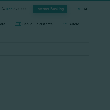
Internet Banking
022
269 999
RO
RU
rare
Servicii la distanță
Altele