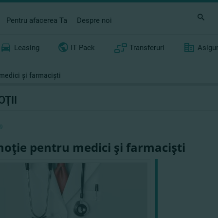
Pentru afacerea Ta
Despre noi
Leasing
IT Pack
Transferuri
Asigu
medici şi farmacişti
ŢII
9
oţie pentru medici şi farmacişti