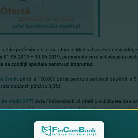
ia Zilei profesionale a Lucrătorului Medical şi a Farmacistului,
a 01.06.2019 – 30.06.2019,
persoanele care activează în sect
ia de
condiţii speciale pentru un împrumut:
s Credit
, până la 150.000 de lei, pentru o perioadă de până la 5 
rata dobânzii până la 3,5%!
 de credit OPTI
de la FinComBank vă oferă posibilitatea de a a
turile cu cardul la comercianţi şi pe Internet sau pentru a ridi
Bank a redus
rata dobânzii până la 9,99%.
Cu cardul de credit 
o perioada de până la 48 de luni. Mai mult decât atât, dacă întoar
u plătiţi nicio dobândă!