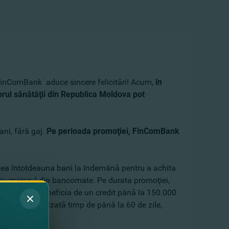
 FinComBank aduce sincere felicitări! Acum,
în
orul sănătăţii din Republica Moldova pot
ani, fără gaj.
Pe perioada promoţiei, FinComBank
vea întotdeauna bani la îndemână pentru a achita
ca numerarul din bancomate. Pe durata promoţiei,
OPTI puteţi beneficia de un credit până la 150.000
ceţi suma utilizată timp de până la 60 de zile,