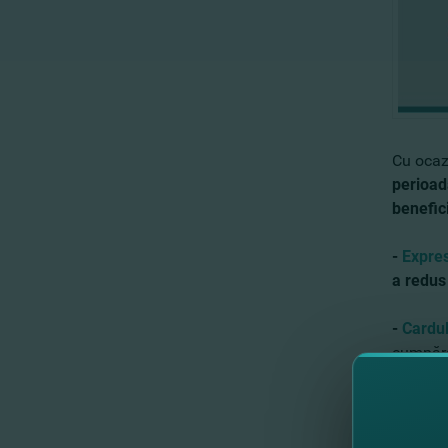
Cu ocaz
perioad
benefic
-
Expres
a redus
-
Cardul
cumpără
FinCom
lei, pe 
atunci n