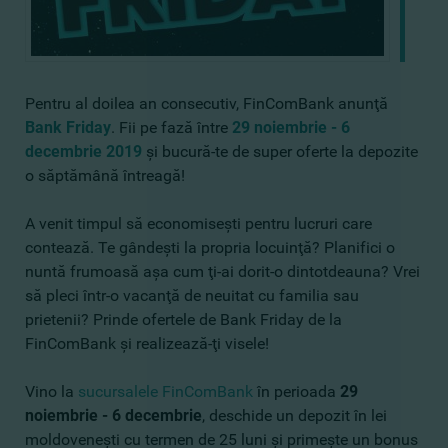
Pentru al doilea an consecutiv, FinComBank anunţă
Bank Friday
. Fii pe fază între
29 noiembrie - 6
decembrie 2019
şi bucură-te de super oferte la depozite
o săptămână întreagă!
A venit timpul să economiseşti pentru lucruri care
contează. Te gândeşti la propria locuinţă? Planifici o
nuntă frumoasă aşa cum ţi-ai dorit-o dintotdeauna? Vrei
să pleci într-o vacanţă de neuitat cu familia sau
prietenii? Prinde ofertele de Bank Friday de la
FinComBank şi realizează-ţi visele!
Vino la
sucursalele FinComBank
în perioada
29
noiembrie - 6 decembrie
, deschide un depozit în lei
moldoveneşti cu termen de 25 luni şi primeşte un bonus