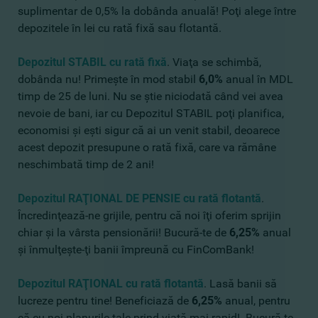
suplimentar de 0,5% la dobânda anuală! Poţi alege între
depozitele în lei cu rată fixă sau flotantă.
Depozitul STABIL
cu rată fixă
. Viaţa se schimbă,
dobânda nu! Primeşte în mod stabil
6,0%
anual în MDL
timp de 25 de luni. Nu se ştie niciodată când vei avea
nevoie de bani, iar cu Depozitul STABIL poţi planifica,
economisi şi eşti sigur că ai un venit stabil, deoarece
acest depozit presupune o rată fixă, care va rămâne
neschimbată timp de 2 ani!
Depozitul RAŢIONAL DE PENSIE cu rată flotantă
.
Încredinţează-ne grijile, pentru că noi îţi oferim sprijin
chiar şi la vârsta pensionării! Bucură-te de
6,25%
anual
şi înmulţeşte-ţi banii împreună cu FinComBank!
Depozitul RAŢIONAL cu rată flotantă
. Lasă banii să
lucreze pentru tine! Beneficiază de
6,25%
anual, pentru
că cu noi planurile tale prind viaţă mai rapid! Bucură-te