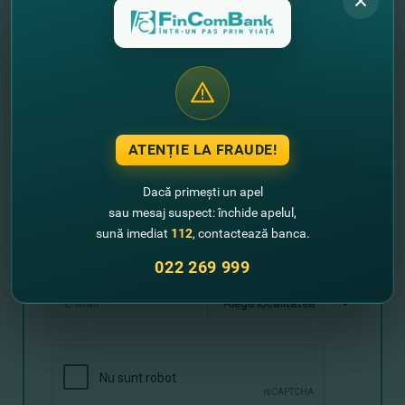
Te aşteptăm cu drag în
sucursalele Băncii
între
29
noiembrie - 6 decembrie 2019! Nu rata şansa,
b
ucură-
te de oferte speciale!
ATENȚIE LA FRAUDE!
Lasă-ne datele tale de contact şi noi
Dacă primești un apel
revenim cu un sunet!
sau mesaj suspect: închide apelul,
sună imediat
112
, contactează banca.
+373
022 269 999