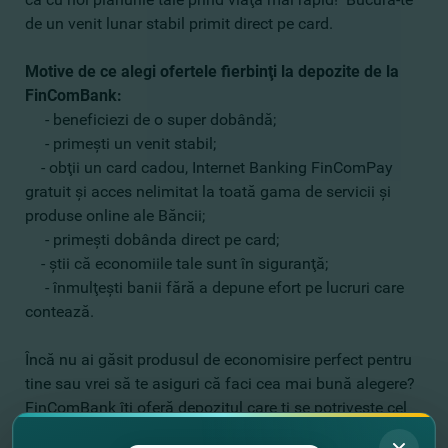
de un venit lunar stabil primit direct pe card.
Motive de ce alegi ofertele fierbinţi la depozite de la
FinComBank:
- beneficiezi de o super dobândă;
- primeşti un venit stabil;
- obţii un card cadou, Internet Banking FinComPay
gratuit şi acces nelimitat la toată gama de servicii şi
produse online ale Băncii;
- primeşti dobânda direct pe card;
- ştii că economiile tale sunt în siguranţă;
- înmulţeşti banii fără a depune efort pe lucruri care
contează.
Încă nu ai găsit produsul de economisire perfect pentru
tine sau vrei să te asiguri că faci cea mai bună alegere?
FinComBank îţi oferă depozitul care ţi se potriveşte cel
mai bine.