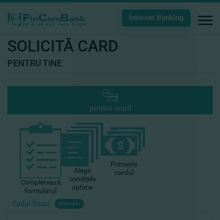
Internet Banking
SOLICITĂ CARD
PENTRU TINE
pentru copil
Primeşte
Alege
cardul
condiţiile
Completează
optime
formularul
Codul fiscal
exemplu