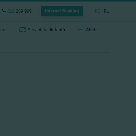
Internet Banking
022
269 999
RO
RU
rare
Servicii la distanță
Altele