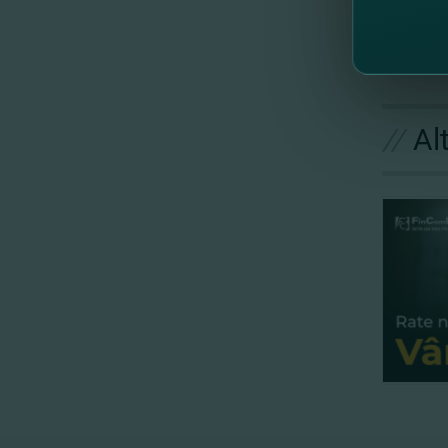
//
Al