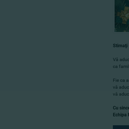
Stimaţi 
Vă aduce
ca famil
Fie ca a
vă aducă
vă aduc
Cu since
Echipa