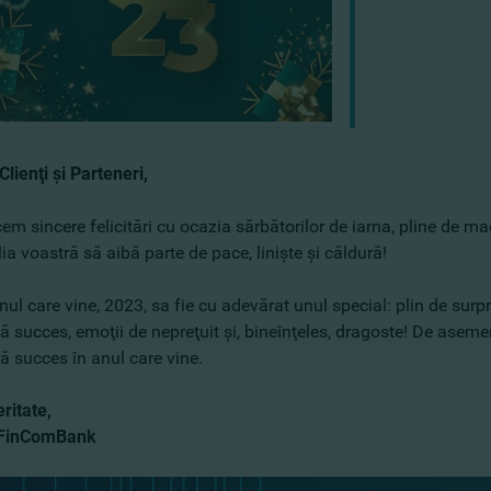
Clienţi şi Parteneri,
m sincere felicitări cu ocazia sărbătorilor de iarna, pline de mag
ia voastră să aibă parte de pace, linişte şi căldură!
nul care vine, 2023, sa fie cu adevărat unul special: plin de surpr
 succes, emoţii de nepreţuit şi, bineînţeles, dragoste! De aseme
ă succes în anul care vine.
ritate,
 FinComBank