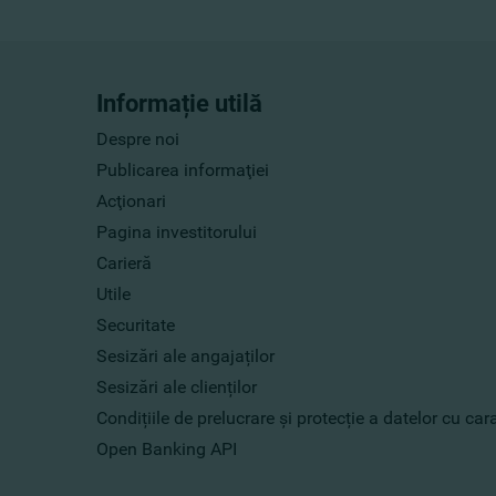
Informație utilă
Despre noi
Publicarea informaţiei
Acţionari
Pagina investitorului
Carieră
Utile
Securitate
Sesizări ale angajaților
Sesizări ale clienților
Condițiile de prelucrare și protecție a datelor cu ca
Open Banking API