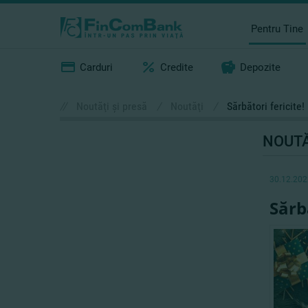
Pentru Tine
Carduri
Credite
Depozite
//
Noutăţi şi presă
/
Noutăţi
/
Sărbători fericite!
NOUTĂ
30.12.202
Sărbă