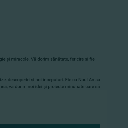
ie şi miracole. Vă dorim sănătate, fericire şi fie
ize, descoperiri şi noi începuturi. Fie ca Noul An să
nea, vă dorim noi idei şi proiecte minunate care să