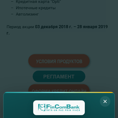
– Кредитная карта "Opti"
– Ипотечные кредиты
– Автолизинг
Период акции
03 декабря 2018 г. – 28 января 2019
г.