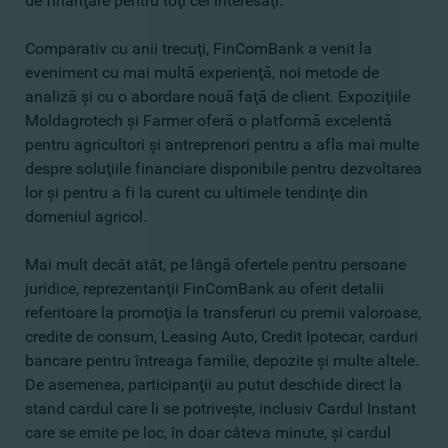
de finanţare pentru toţi cei interesaţi.
Comparativ cu anii trecuţi, FinComBank a venit la
eveniment cu mai multă experienţă, noi metode de
analiză şi cu o abordare nouă faţă de client. Expoziţiile
Moldagrotech şi Farmer oferă o platformă excelentă
pentru agricultori şi antreprenori pentru a afla mai multe
despre soluţiile financiare disponibile pentru dezvoltarea
lor şi pentru a fi la curent cu ultimele tendinţe din
domeniul agricol.
Mai mult decât atât, pe lângă ofertele pentru persoane
juridice, reprezentanţii FinComBank au oferit detalii
referitoare la promoţia la transferuri cu premii valoroase,
credite de consum, Leasing Auto, Credit Ipotecar, carduri
bancare pentru întreaga familie, depozite şi multe altele.
De asemenea, participanţii au putut deschide direct la
stand cardul care li se potriveşte, inclusiv Cardul Instant
care se emite pe loc, în doar câteva minute, şi cardul