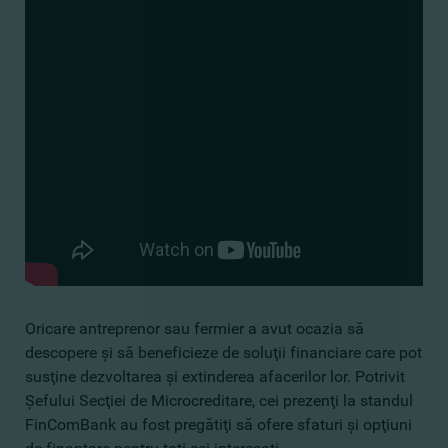
Oricare antreprenor sau fermier a avut ocazia să
descopere şi să beneficieze de soluţii financiare care pot
susţine dezvoltarea şi extinderea afacerilor lor. Potrivit
Şefului Secţiei de Microcreditare, cei prezenţi la standul
FinComBank au fost pregătiţi să ofere sfaturi şi opţiuni