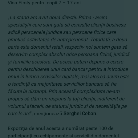
Visa Firsty pentru copii 7 – 17 ani.
„
La stand am avut două direcţii. Prima - avem
specialiştii care sunt gata să consulte clienţii business,
adică persoanele juridice sau persoane fizice care
practică activitatea de antreprenoriat. Totodată, a doua
parte este domeniul retail, respectiv noi suntem gata să
deservim complex absolut orice persoană fizică, juridică
şi familiile acestora. De aceea putem depune o cerere
pentru deschiderea unui card bancar pentru a introduce
omul în lumea serviciilor digitale, mai ales că acum este
o tendinţă ca majoritatea serviciilor bancare să fie
făcute la distanţă. Prin această complexitate ne-am
propus să dăm un răspuns la toţi clienţii, indiferent de
volumul afacerii, de statutul juridic şi de necesităţile pe
care le are
”, menţionează
Serghei Ceban
.
Expoziţia de anul acesta a numărat peste 100 de
participanţi cu echipamente şi servicii din domeniul