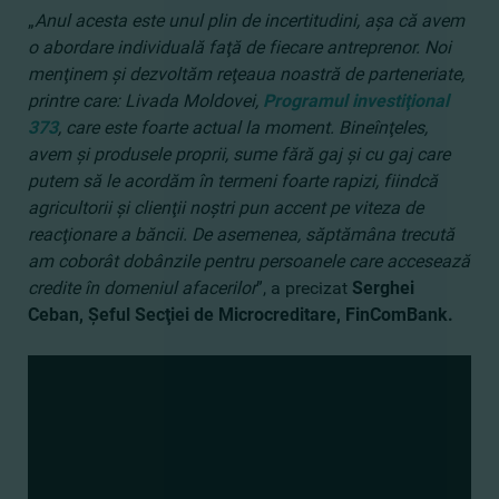
„
Anul acesta este unul plin de incertitudini, aşa că avem
o abordare individuală faţă de fiecare antreprenor. Noi
menţinem şi dezvoltăm reţeaua noastră de parteneriate,
printre care: Livada Moldovei,
Programul investiţional
373
, care este foarte actual la moment. Bineînţeles,
avem şi produsele proprii, sume fără gaj şi cu gaj care
putem să le acordăm în termeni foarte rapizi, fiindcă
agricultorii şi clienţii noştri pun accent pe viteza de
reacţionare a băncii. De asemenea, săptămâna trecută
am coborât dobânzile pentru persoanele care accesează
credite în domeniul afacerilor
”, a precizat
Serghei
Ceban, Şeful Secţiei de Microcreditare, FinComBank.