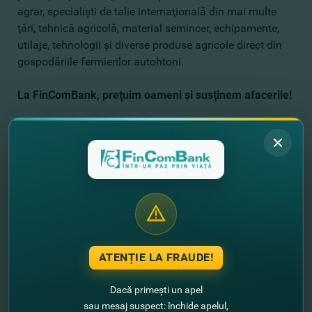
agrar, specialişti de talie internaţională din mai multe
ţări, tehnică agricolă, material semincer, echipamente,
utilaje, tehnologii şi diverse produse agricole direct din
gospodăriile fermierilor autohtoni.
La FinComBank, preţuim oameni şi susţinem afacerile!
ATENȚIE LA FRAUDE!
Dacă primești un apel
sau mesaj suspect: închide apelul,