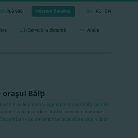
Internet Banking
022
269 999
RO
RU
EN
rare
Servicii la distanță
Altele
oraşul Bălţi
chis uşile unei noi agenţii în oraşul Bălţi, pentru
nele fizice şi juridice. Astfel, serviciile bancare
 FinComBank au devenit mai accesibile localnicilor