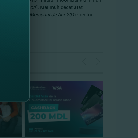
ntru antreprenori
”. Mai mult decât atât,
CI) cu trofeul
Mercuriul de Aur 2015
pentru