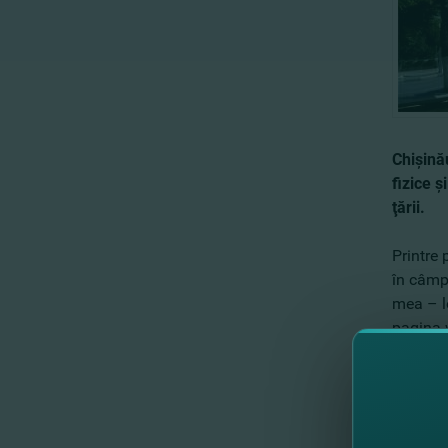
Chişină
fizice ş
ţării.
Printre
în câmpu
mea – lo
pagina
În total
persoane
Ştefan 
Menţion