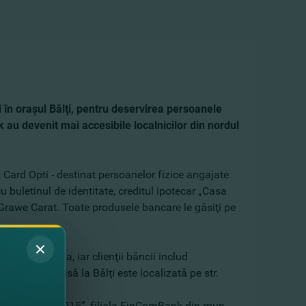
 în oraşul Bălţi, pentru deservirea persoanele
k au devenit mai accesibile localnicilor din nordul
Card Opti - destinat persoanelor fizice angajate
 buletinul de identitate, creditul ipotecar „Casa
 Grawe Carat. Toate produsele bancare le găsiţi pe
licii Moldova, iar clienţii băncii includ
ComBank deschisă la Bălţi este localizată pe str.
 al Găgăuziei 2015”, filiala FinComBank din mun.