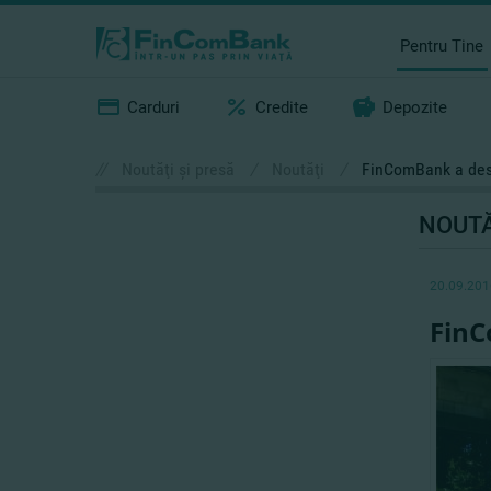
Pentru Tine
Carduri
Credite
Depozite
//
Noutăţi şi presă
/
Noutăţi
/
FinComBank a desc
NOUTĂ
20.09.201
FinC