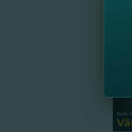
Comrat 
FinComB
activita
//
Al