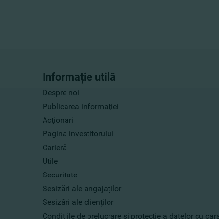
Informație utilă
Despre noi
Publicarea informaţiei
Acţionari
Pagina investitorului
Carieră
Utile
Securitate
Sesizări ale angajaților
Sesizări ale clienților
Condițiile de prelucrare și protecție a datelor cu ca