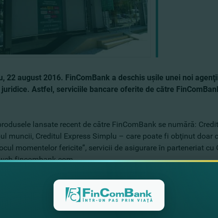
u, 22 august 2016. FinComBank a deschis uşile unei noi agenţii
i juridice. Astfel, serviciile bancare oferite de către FinComBan
 produsele lansate recent de către FinComBank se numără: Credit 
l muncii, Creditul Express Simplu – care poate fi obţinut doar cu
cul momentelor fericite”, servicii de asigurare în parteneriat cu
 web fincombank.com.
, FinComBank deţine 92 de sucursale amplasate pe teritoriul Repub
le fizice, juridice şi cetăţeni străini. Agenţia nr. 8 a băncii Fin
cel Mare 37/19.
ăm că, în luna iulie a.c., la concursul „Cel mai bun antreprenor