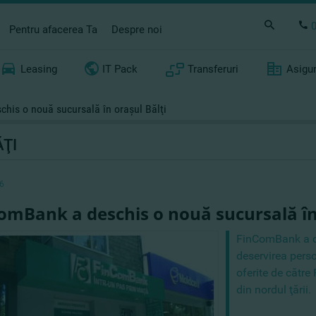
Pentru afacerea Ta
Despre noi
Leasing
IT Pack
Transferuri
Asigu
his o nouă sucursală în oraşul Bălţi
ŢI
6
omBank a deschis o nouă sucursală în 
FinComBank a des
deservirea persoa
oferite de către
din nordul ţării.