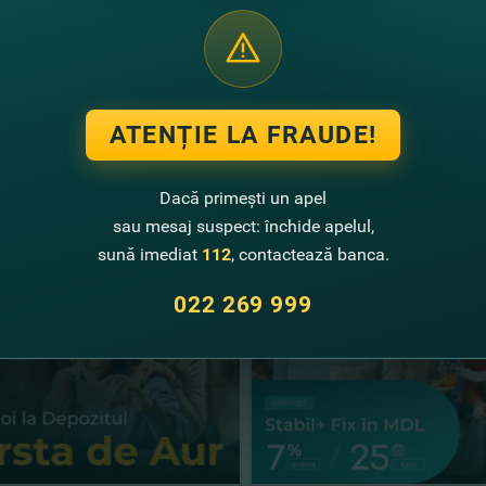
a fost desemnată „
Cea mai bună bancă la oferirea serviciilor pe
ank a fost premiat şi de către Camera de Comerţ şi Industrie (C
tea responsabilă pe care o are banca în domeniul social.
ATENȚIE LA FRAUDE!
Dacă primești un apel
te noutăţi
sau mesaj suspect: închide apelul,
sună imediat
112
, contactează banca.
022 269 999