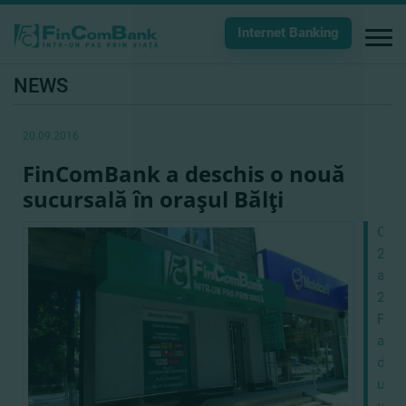
Internet Banking
NEWS
20.09.2016
FinComBank a deschis o nouă
sucursală în oraşul Bălţi
Chiş
22
aug
201
Fin
a
desc
uşil
unei