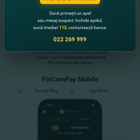
Dacă primești un apel
sau mesaj suspect: închide apelul,
sună imediat
112
, contactează banca.
022 269 999
"FinComBank" S.A. является членом
Схемы гарантирования депозитов
Республики Молдова
FinComPay Mobile