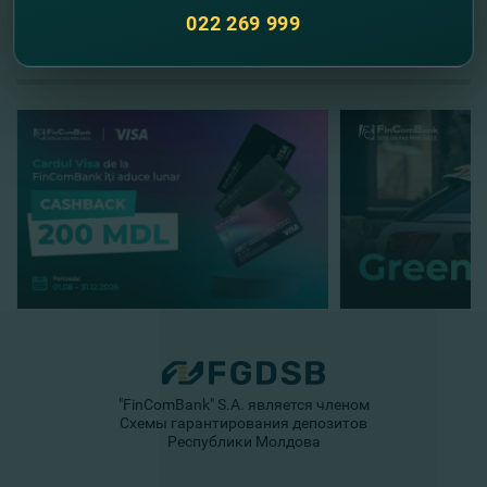
022 269 999
//
Другие новости
"FinComBank" S.A. является членом
Схемы гарантирования депозитов
Республики Молдова