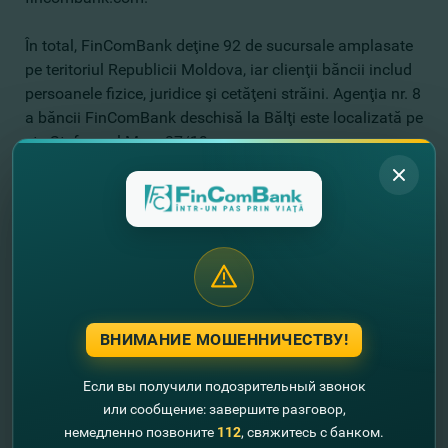
În total, FinComBank deţine 92 de sucursale amplasate
pe teritoriul Republicii Moldova, iar clienţii băncii includ
persoanele fizice, juridice şi cetăţeni străini. Agenţia nr. 8
a băncii FinComBank deschisă la Bălţi este localizată pe
str. Ştefan cel Mare 37/19.
Menţionăm că, în luna iulie a.c., la concursul „Cel mai
bun antreprenor al Găgăuziei 2015”, filiala FinComBank
din mun. Comrat a fost desemnată „
Cea mai bună
bancă la oferirea serviciilor pentru antreprenori
”. Mai
mult decât atât, FinComBank a fost premiat şi de către
Camera de Comerţ şi Industrie (CCI) cu trofeul
Mercuriul
de Aur 2015
pentru activitatea responsabilă pe care o
are banca în domeniul social.
ВНИМАНИЕ МОШЕННИЧЕСТВУ!
Если вы получили подозрительный звонок
или сообщение: завершите разговор,
немедленно позвоните
112
, свяжитесь с банком.