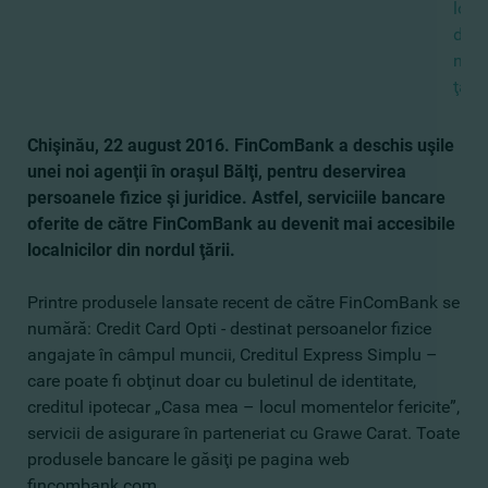
loca
din
nord
ţării.
Chişinău, 22 august 2016. FinComBank a deschis uşile
unei noi agenţii în oraşul Bălţi, pentru deservirea
persoanele fizice şi juridice. Astfel, serviciile bancare
oferite de către FinComBank au devenit mai accesibile
localnicilor din nordul ţării.
Printre produsele lansate recent de către FinComBank se
numără: Credit Card Opti - destinat persoanelor fizice
angajate în câmpul muncii, Creditul Express Simplu –
care poate fi obţinut doar cu buletinul de identitate,
creditul ipotecar „Casa mea – locul momentelor fericite”,
servicii de asigurare în parteneriat cu Grawe Carat. Toate
produsele bancare le găsiţi pe pagina web
fincombank.com.