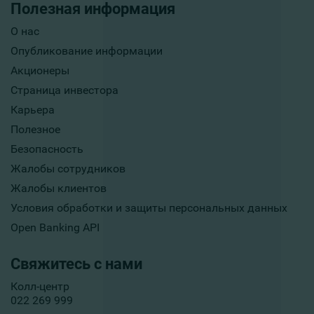
Полезная информация
О нас
Опубликование информации
Акционеры
Страница инвестора
Карьера
Полезное
Безопасность
Жалобы сотрудников
Жалобы клиентов
Условия обработки и защиты персональных данных
Open Banking API
Свяжитесь с нами
Колл-центр
022 269 999