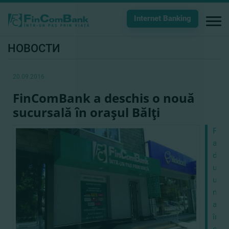
Internet Banking
НОВОСТИ
20.09.2016
FinComBank a deschis o nouă
sucursală în oraşul Bălţi
Fin
a
desc
uşil
unei
noi
agen
în
oraş