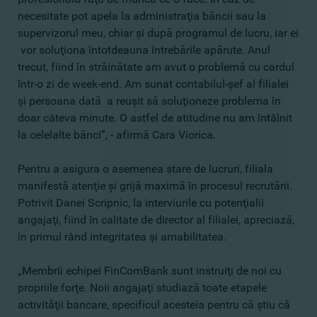
necesitate pot apela la administraţia băncii sau la
supervizorul meu, chiar şi după programul de lucru, iar ei
vor soluţiona întotdeauna întrebările apărute. Anul
trecut, fiind în străinătate am avut o problemă cu cardul
într-o zi de week-end. Am sunat contabilul-şef al filialei
şi persoana dată a reuşit să soluţioneze problema în
doar câteva minute. O astfel de atitudine nu am întâlnit
la celelalte bănci”, - afirmă Cara Viorica.
Pentru a asigura o asemenea stare de lucruri, filiala
manifestă atenţie şi grijă maximă în procesul recrutării.
Potrivit Danei Scripnic, la interviurile cu potenţialii
angajaţi, fiind în calitate de director al filialei, apreciază,
în primul rând integritatea şi amabilitatea.
„Membrii echipei FinComBank sunt instruiţi de noi cu
propriile forţe. Noii angajaţi studiază toate etapele
activităţii bancare, specificul acesteia pentru că ştiu că