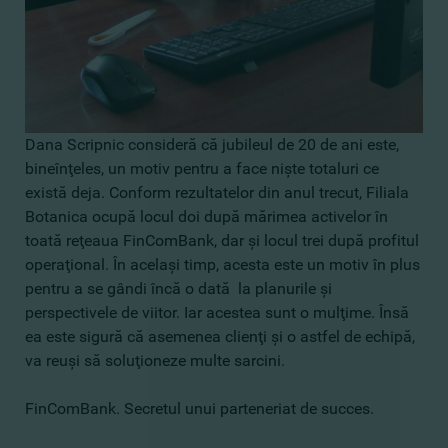
Dana Scripnic consideră că jubileul de 20 de ani este,
bineînţeles, un motiv pentru a face nişte totaluri ce
există deja. Conform rezultatelor din anul trecut, Filiala
Botanica ocupă locul doi după mărimea activelor în
toată reţeaua FinComBank, dar şi locul trei după profitul
operaţional. În acelaşi timp, acesta este un motiv în plus
pentru a se gândi încă o dată la planurile şi
perspectivele de viitor. Iar acestea sunt o mulţime. Însă
ea este sigură că asemenea clienţi şi o astfel de echipă,
va reuşi să soluţioneze multe sarcini.
FinComBank. Secretul unui parteneriat de succes.