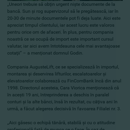
„Uneori trebuie să obţin urgent nişte documente de la
bancă. Sun şi rog supervizorul să le pregătească, iar în
20-30 de minute documentele pot fi deja luate. Aici este
apreciat timpul clientului, iar acest lucru este valoros
pentru orice om de afaceri. În plus, pentru compania
noastră ce se ocupă de import este important cursul
valutar, iar aici avem întotdeauna cele mai avantajoase
cotaţii” – a menţionat domnul Godin.
Compania AugusteLift, ce se specializează în importul,
montarea şi deservirea lifturilor, escalatoarelor şi
elevatoarelor colaborează cu FinComBank încă din anul
1998. Directorul acesteia, Cara Viorica menţionează că
în aceşti 19 ani, întreprinderea a deschis în paralel
conturi şi la alte bănci, însă în rezultat, cu câţiva ani în
urmă, a făcut alegerea decisivă în favoarea Filialei nr. 3.
„Aici găsesc o echipă tânără, stabilă şi cu o atitudine
profesională faţă de munca ce o face. În caz de