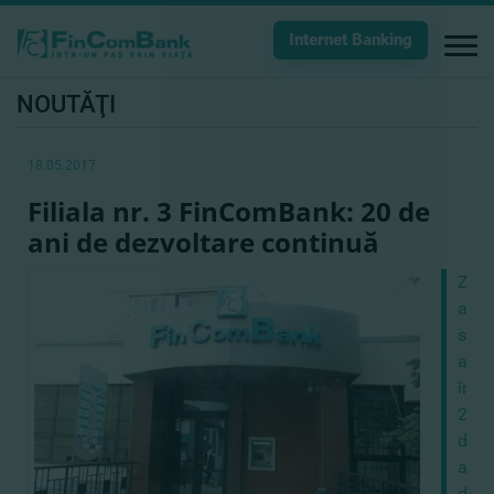
Internet Banking
NOUTĂŢI
18.05.2017
Filiala nr. 3 FinComBank: 20 de
ani de dezvoltare continuă
Zilel
aces
s-
au
împl
20
de
ani
din