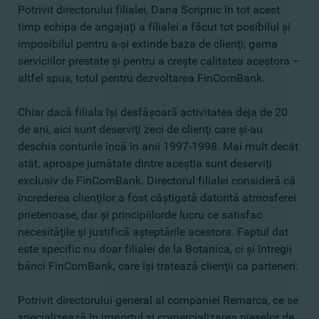
Potrivit directorului filialei, Dana Scripnic în tot acest
timp echipa de angajaţi a filialei a făcut tot posibilul şi
imposibilul pentru a-şi extinde baza de clienţi, gama
serviciilor prestate şi pentru a creşte calitatea acestora –
altfel spus, totul pentru dezvoltarea FinComBank.
Chiar dacă filiala îşi desfăşoară activitatea deja de 20
de ani, aici sunt deserviţi zeci de clienţi care şi-au
deschis conturile încă în anii 1997-1998. Mai mult decât
atât, aproape jumătate dintre aceştia sunt deserviţi
exclusiv de FinComBank. Directorul filialei consideră că
încrederea clienţilor a fost câştigată datorită atmosferei
prietenoase, dar şi principiilorde lucru ce satisfac
necesităţile şi justifică aşteptările acestora. Faptul dat
este specific nu doar filialei de la Botanica, ci şi întregii
bănci FinComBank, care îşi tratează clienţii ca parteneri.
Potrivit directorului general al companiei Remarca, ce se
specializează în importul şi comercializarea pieselor de