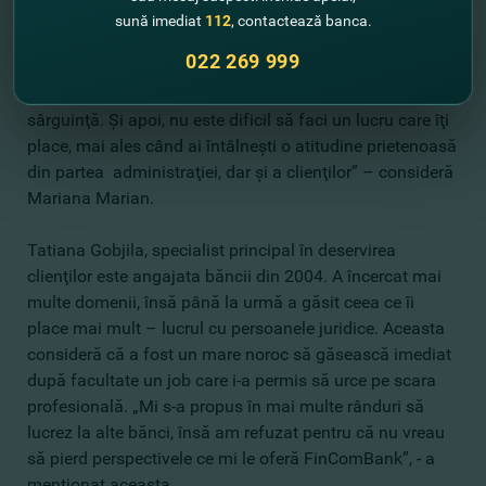
sună imediat
112
, contactează banca.
„Am reuşit destul de repede să îmi fac o carieră la care
022 269 999
iniţial nici nu m-am gândit. Însă venind la filială, am
înţeles că totul depinde de mine. Am lucrat mult şi cu
sârguinţă. Şi apoi, nu este dificil să faci un lucru care îţi
place, mai ales când ai întâlneşti o atitudine prietenoasă
din partea administraţiei, dar şi a clienţilor” – consideră
Mariana Marian.
Tatiana Gobjila, specialist principal în deservirea
clienţilor este angajata băncii din 2004. A încercat mai
multe domenii, însă până la urmă a găsit ceea ce îi
place mai mult – lucrul cu persoanele juridice. Aceasta
consideră că a fost un mare noroc să găsească imediat
după facultate un job care i-a permis să urce pe scara
profesională. „Mi s-a propus în mai multe rânduri să
lucrez la alte bănci, însă am refuzat pentru că nu vreau
să pierd perspectivele ce mi le oferă FinComBank”, - a
menţionat aceasta.