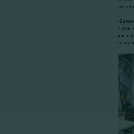
застав
«Време
И уже ч
для на
котиров