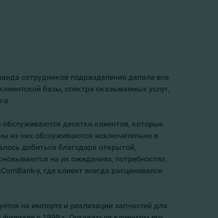
манда сотрудников подразделения делала все
клиентской базы, спектра оказываемых услуг,
-а.
ор обслуживаются десятки клиентов, которые
вины из них обслуживаются исключительно в
алось добиться благодаря открытой,
сновываются на их ожиданиях, потребностях.
nComBank-у, где клиент всегда расценивался
ется на импорте и реализации запчастей для
 филиале с 1999 г. Оставаться клиентом его