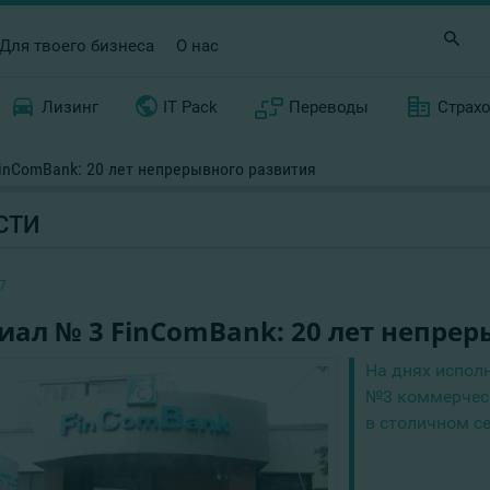
Для твоего бизнеса
О нас
Лизинг
IT Pack
Переводы
Страх
inComBank: 20 лет непрерывного развития
СТИ
7
ал № 3 FinComBank: 20 лет непрер
На днях испол
№3 коммерческ
в столичном се