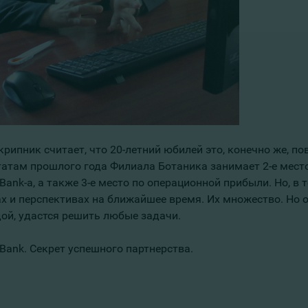
рипник считает, что 20-летний юбилей это, конечно же, пов
татам прошлого года Филиала Ботаника занимает 2-е место
ank-а, а также 3-е место по операционной прибыли. Но, в 
ах и перспективах на ближайшее время. Их множество. Но о
ой, удастся решить любые задачи.
Bank. Секрет успешного партнерства.