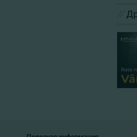
//
Др
Полезная информация