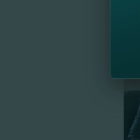
один и
отмети