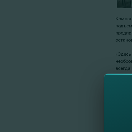
Компан
подъемн
предпр
остано
«Здесь
необхо
всегда
банков
минут. 
Чтобы 
Скрипн
обраща
«Члено
этапы 