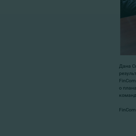
Дана Ск
резуль
FinComB
о план
команд
FinCom