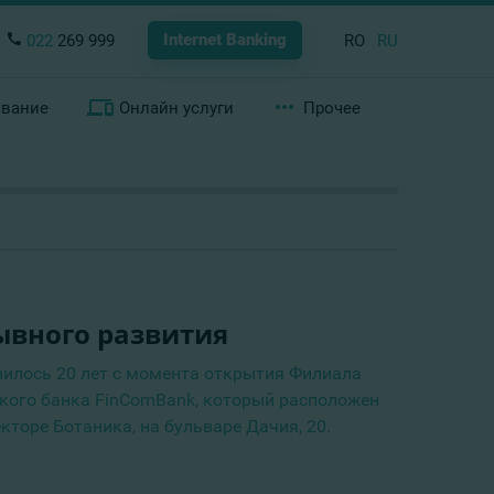
Internet Banking
022
269 999
RO
RU
ование
Онлайн услуги
Прочее
ывного развития
нилось 20 лет с момента открытия Филиала
ого банка FinComBank, который расположен
кторе Ботаника, на бульваре Дачия, 20.