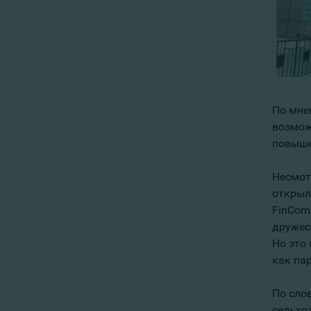
По мне
возмож
повышен
Несмотр
открыл
FinCom
дружес
Но это
как пар
По сло
сельхоз