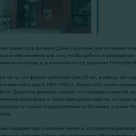
нию директора филиала Даны Скрипник, все это время ко
ное и невозможное для того, чтобы добиться расширения 
ия их качества, и, в конечном итоге, развития FinComBank
я на то, что филиал действует уже 20 лет, в нем до сих п
и в нем счета еще в 1997-1998 гг. Более того, около поло
Bank. Директор филиала считает, что доверия клиентов уд
твенной атмосфере, а также принципам работы, которые о
 присуще не только подразделению на Ботанике, а всему Fi
тнер.
вам гендиректора компании Remarca, которая специализиру
техники, Алексея Година, его предприятие обслуживается в