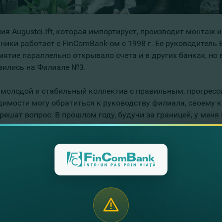
ия AugusteLift, которая импортирует, производит монтаж 
ики работает с FinComBank-ом с 1998 г. Ее руководитель В
иятие параллельно открывало счета и в других банках, но 
вились на Филиале №3.
 молодой и стабильный коллектив с правильным, прогресс
димости могу обратиться к руководству филиала, своему к
 решат вопрос. В прошлом году, будучи за границей, у мен
ской картой. Позвонила главному бухгалтеру филиала и ей
Такого отношения я не встречала в других банках», - отме
обеспечить такое положение дел в филиале серьезно относ
ик, на собеседованиях с потенциальными сотрудниками она
ет внимание на их порядочность и вежливость.
в команды в FinComBank-е предпочитают готовить своими
банковской деятельности, специфику и знают – это залог д