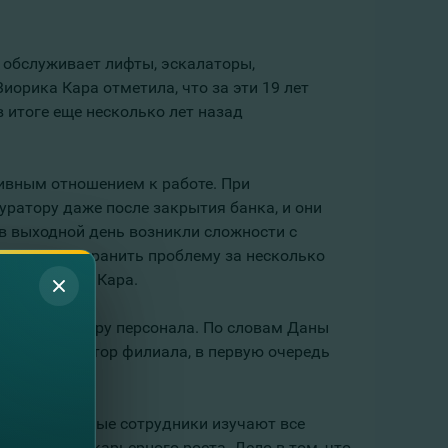
и обслуживает лифты, эскалаторы,
иорика Кара отметила, что за эти 19 лет
в итоге еще несколько лет назад
ивным отношением к работе. При
уратору даже после закрытия банка, и они
я в выходной день возникли сложности с
 удалось устранить проблему за несколько
тила Виорика Кара.
ятся к подбору персонала. По словам Даны
, как директор филиала, в первую очередь
 силами. Новые сотрудники изучают все
альнейшего карьерного роста. Дело в том, что