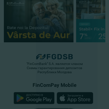
"FinComBank" S.A. является членом
Схемы гарантирования депозитов
Республики Молдова
FinComPay Mobile