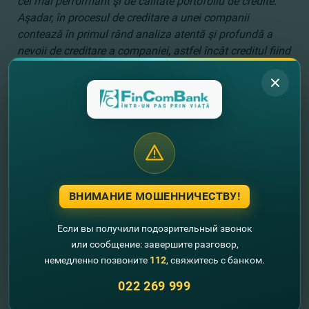
cel mai performant şi de calitate portofoliu de credite.
Aşadar, în procesul de creditare a unei companii
contează în primul rând analiza atentă şi profundă a
nevoii de creditare a companiei, astfel încât creditul fiind
alocat să contribuie cu adevărat la dezvoltarea
acesteia.”
declară Victor Hvorostovschii, preşedintele
comitetului de conducere al băncii FinComBank.
ВНИМАНИЕ МОШЕННИЧЕСТВУ!
Если вы получили подозрительный звонок
или сообщение: завершите разговор,
немедленно позвоните
112
, свяжитесь с банком.
022 269 999