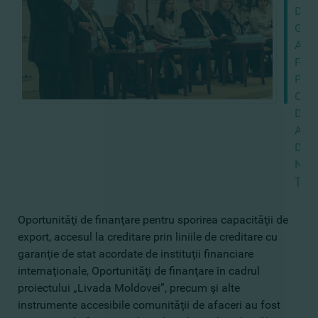
DE
GRA
AU
FOS
PRE
COM
DE
AFA
DIN
NOR
ŢĂRI
Oportunităţi de finanţare pentru sporirea capacităţii de
export, accesul la creditare prin liniile de creditare cu
garanţie de stat acordate de instituţii financiare
internaţionale, Oportunităţi de finanţare în cadrul
proiectului „Livada Moldovei”, precum şi alte
instrumente accesibile comunităţii de afaceri au fost