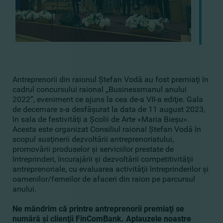
Antreprenorii din raionul Ştefan Vodă au fost premiaţi în
cadrul concursului raional „Businessmanul anului
2022”, eveniment ce ajuns la cea de-a VII-a ediţie. Gala
de decernare s-a desfăşurat la data de 11 august 2023,
în sala de festivităţi a Şcolii de Arte «Maria Bieşu».
Acesta este organizat Consiliul raional Ştefan Vodă în
scopul susţinerii dezvoltării antreprenoriatului,
promovării produselor şi serviciilor prestate de
întreprinderi, încurajării şi dezvoltării competitivităţii
antreprenoriale, cu evaluarea activităţii întreprinderilor şi
oamenilor/femeilor de afaceri din raion pe parcursul
anului.
Ne mândrim că printre antreprenorii premiaţi se
numără şi clienţii FinComBank. Aplauzele noastre