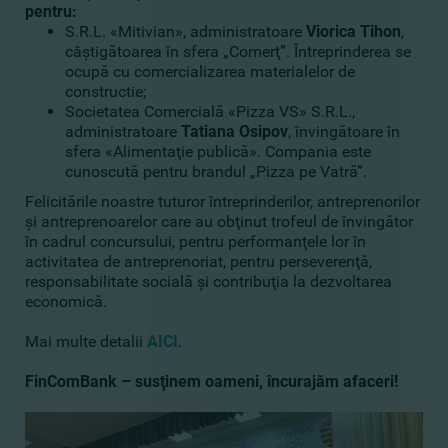
pentru:
S.R.L. «Mitivian», administratoare
Viorica Tihon
,
câştigătoarea în sfera „Comerţ”. Întreprinderea se
ocupă cu comercializarea materialelor de
constructie;
Societatea Comercială «Pizza VS» S.R.L.,
administratoare
Tatiana Osipov
, învingătoare în
sfera «Alimentaţie publică». Compania este
cunoscută pentru brandul „Pizza pe Vatră”.
Felicitările noastre tuturor întreprinderilor, antreprenorilor
şi antreprenoarelor care au obţinut trofeul de învingător
în cadrul concursului, pentru performanţele lor în
activitatea de antreprenoriat, pentru perseverenţă,
responsabilitate socială şi contribuţia la dezvoltarea
economică.
Mai multe detalii
AICI
.
FinComBank – susţinem oameni, încurajăm afaceri!