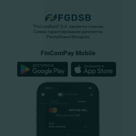
"FinComBank" S.A. является членом
Схемы гарантирования депозитов
Республики Молдова
FinComPay Mobile