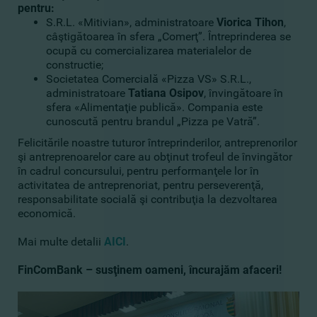
pentru:
S.R.L. «Mitivian», administratoare
Viorica Tihon
,
câştigătoarea în sfera „Comerţ”. Întreprinderea se
ocupă cu comercializarea materialelor de
constructie;
Societatea Comercială «Pizza VS» S.R.L.,
administratoare
Tatiana Osipov
, învingătoare în
sfera «Alimentaţie publică». Compania este
cunoscută pentru brandul „Pizza pe Vatră”.
Felicitările noastre tuturor întreprinderilor, antreprenorilor
şi antreprenoarelor care au obţinut trofeul de învingător
în cadrul concursului, pentru performanţele lor în
activitatea de antreprenoriat, pentru perseverenţă,
responsabilitate socială şi contribuţia la dezvoltarea
economică.
Mai multe detalii
AICI
.
FinComBank – susţinem oameni, încurajăm afaceri!