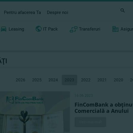
Pentru afacerea Ta
Despre noi
Leasing
IT Pack
Transferuri
Asigu
ŢI
2026
2025
2024
2023
2022
2021
2020
2
16.06.2023
FinComBank a obţinut 
Comercială a Anului
Vezi mai mult