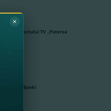
liştilor proiectului TV „Puterea
t la FinComBank!