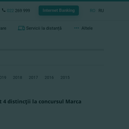
Internet Banking
022
269 999
RO
RU
rare
Servicii la distanță
Altele
019
2018
2017
2016
2015
4 distincţii la concursul Marca