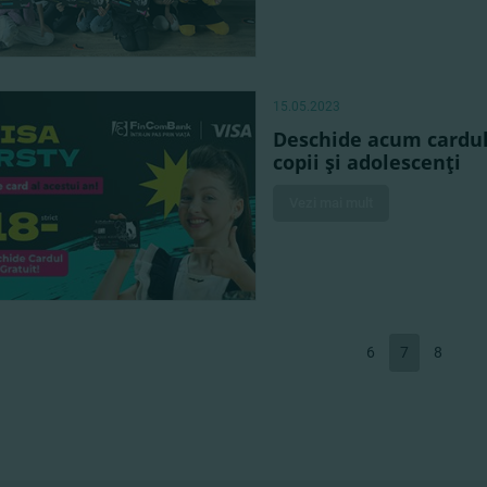
15.05.2023
Deschide acum cardul 
copii şi adolescenţi
Vezi mai mult
6
7
8