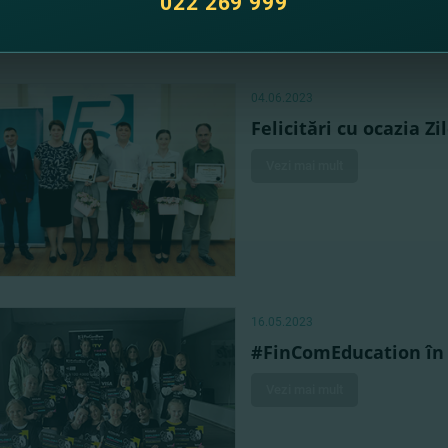
022 269 999
04.06.2023
Felicitări cu ocazia Z
Vezi mai mult
16.05.2023
#FinComEducation în v
Vezi mai mult