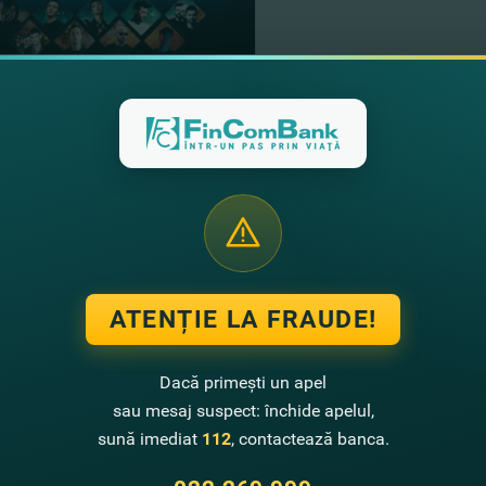
06.06.2023
Sincere felicitări fina
Dansului”, sezonul 4
Vezi mai mult
ATENȚIE LA FRAUDE!
05.06.2023
Google Pay, bun veni
Dacă primești un apel
sau mesaj suspect: închide apelul,
Vezi mai mult
sună imediat
112
, contactează banca.