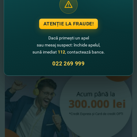
11.01.2022
ATENȚIE LA FRAUDE!
Dobândă preferenţială la credite pentru
proiecte salariale
Dacă primești un apel
sau mesaj suspect: închide apelul,
Vezi mai mult
sună imediat
112
, contactează banca.
022 269 999