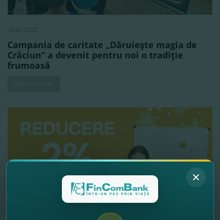
12.01.2022
Campania de caritate „Dăruieşte magia de
Crăciun” a devenit pentru noi o tradiţie
frumoasă
Vezi mai mult