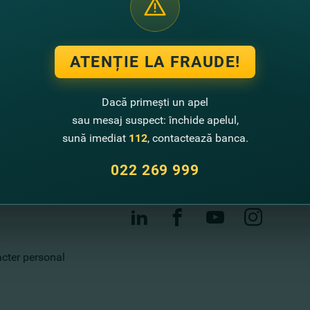
Contactează-ne
ATENȚIE LA FRAUDE!
Call center
022 269 999
Dacă primești un apel
sau mesaj suspect: închide apelul,
Sugestii de îmbunătățire
sună imediat
112
, contactează banca.
Sucursale și bancomate
022 269 999
Contacte
racter personal