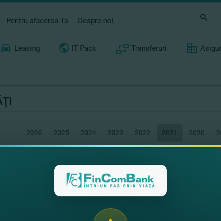
Pentru afacerea Ta
Despre noi
Leasing
IT Pack
Transferuri
Asigu
ŢI
2026
2025
2024
2023
2022
2021
2020
2