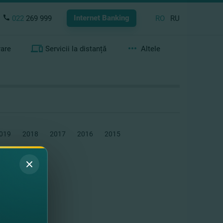
Internet Banking
022
269 999
RO
RU
rare
Servicii la distanță
Altele
019
2018
2017
2016
2015