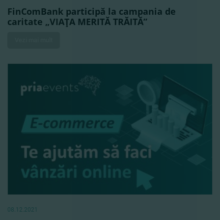
FinComBank participă la campania de
caritate „VIAŢA MERITĂ TRĂITĂ”
Vezi mai mult
08.12.2021