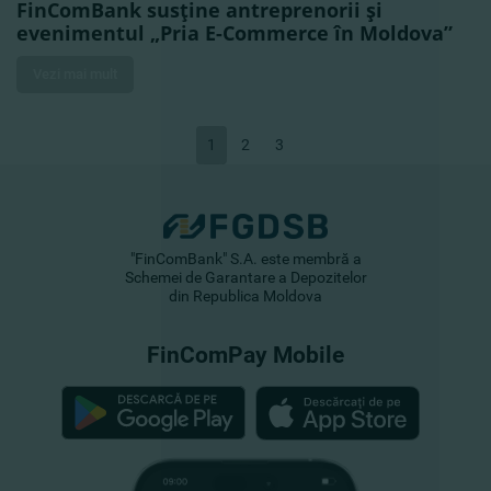
FinComBank susţine antreprenorii şi
evenimentul „Pria E-Commerce în Moldova”
Vezi mai mult
1
2
3
"FinComBank" S.A. este membră a
Schemei de Garantare a Depozitelor
din Republica Moldova
FinComPay Mobile