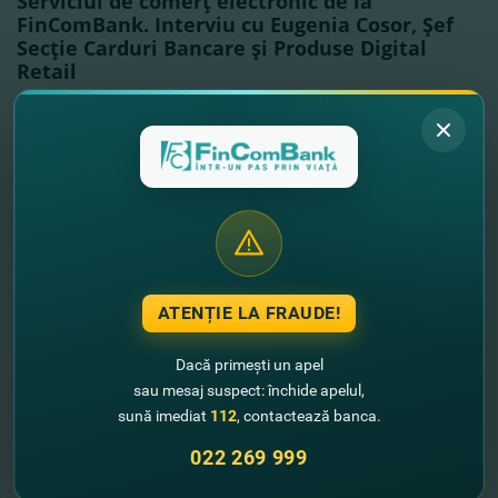
Serviciul de comerţ electronic de la
FinComBank. Interviu cu Eugenia Cosor, Şef
Secţie Carduri Bancare şi Produse Digital
Retail
Vezi mai mult
ATENȚIE LA FRAUDE!
Dacă primești un apel
sau mesaj suspect: închide apelul,
sună imediat
112
, contactează banca.
022 269 999
21.12.2021