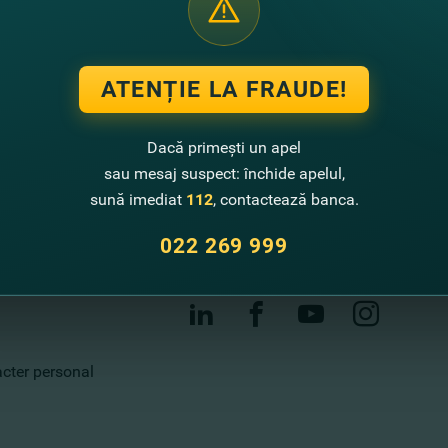
Contactează-ne
ATENȚIE LA FRAUDE!
Call center
022 269 999
Dacă primești un apel
sau mesaj suspect: închide apelul,
Sugestii de îmbunătățire
sună imediat
112
, contactează banca.
Sucursale și bancomate
022 269 999
Contacte
racter personal