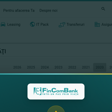
Pentru afacerea Ta
Despre noi
Leasing
IT Pack
Transferuri
Asigu
ŢI
2026
2025
2024
2023
2022
2021
2020
2