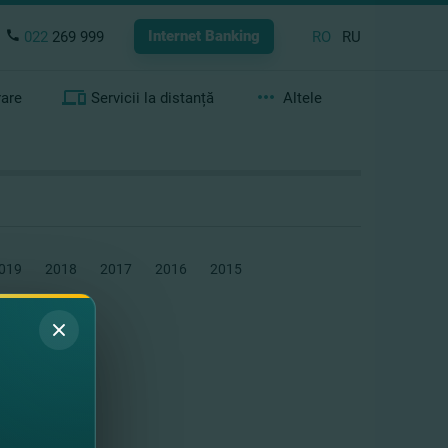
Internet Banking
022
269 999
RO
RU
rare
Servicii la distanță
Altele
019
2018
2017
2016
2015