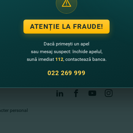
Contactează-ne
ATENȚIE LA FRAUDE!
Call center
022 269 999
Dacă primești un apel
sau mesaj suspect: închide apelul,
Sugestii de îmbunătățire
sună imediat
112
, contactează banca.
Sucursale și bancomate
022 269 999
Contacte
racter personal