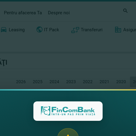
Pentru afacerea Ta
Despre noi
Leasing
IT Pack
Transferuri
Asigu
ŢI
2026
2025
2024
2023
2022
2021
2020
2