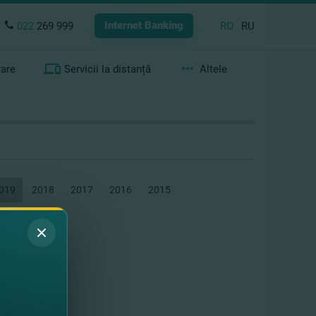
Internet Banking
022
269 999
RO
RU
rare
Servicii la distanță
Altele
019
2018
2017
2016
2015