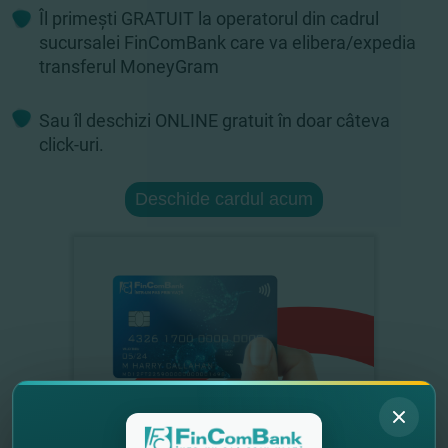
Îl primești GRATUIT la operatorul din cadrul
sucursalei FinComBank care va elibera/expedia
transferul MoneyGram
Sau îl deschizi ONLINE gratuit în doar câteva
click-uri.
Deschide cardul acum