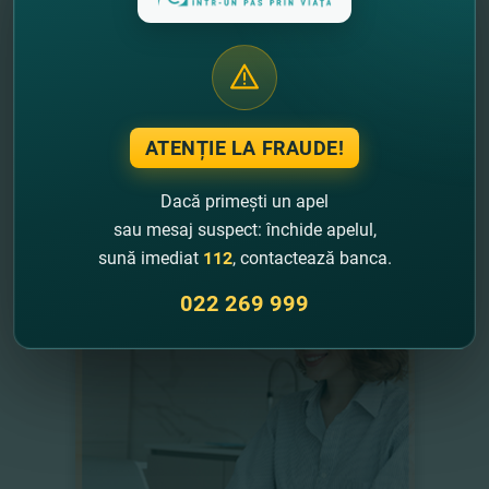
ATENȚIE LA FRAUDE!
ALTE PRODUSE ONLINE:
Dacă primești un apel
sau mesaj suspect: închide apelul,
sună imediat
112
, contactează banca.
022 269 999