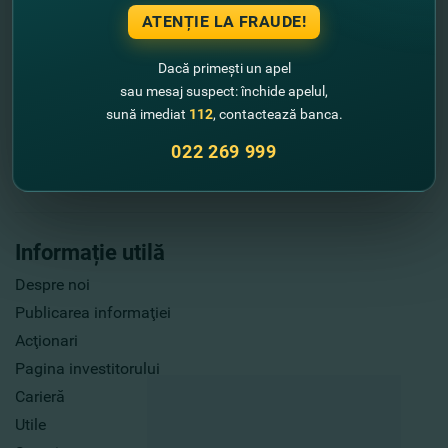
ATENȚIE LA FRAUDE!
Dacă primești un apel
sau mesaj suspect: închide apelul,
sună imediat
112
, contactează banca.
022 269 999
Informație utilă
Despre noi
Publicarea informaţiei
Acţionari
Pagina investitorului
Carieră
Utile