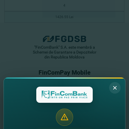
4
1426.55 Lei
"FinComBank" S.A. este membră a
Schemei de Garantare a Depozitelor
din Republica Moldova
FinComPay Mobile