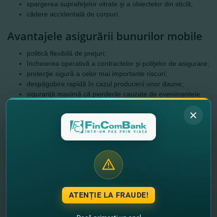
spargerea suprafeţelor vitrate şi a obiectelor din sticlă;
cădere accidentală de corpuri.
Avantajele asigurării bunurilor mobile
politică flexibilă de preţuri;
încheierea operativă a contractelor şi poliţelor de asigurare;
protecţie sigură a celor mai importante riscuri;
despăgubire rapidă în cazul producerii unor daune;
siguranţă maximă
că pierderile cauzate de evenimentele
nedorite sunt recuperate rapid, astfel încât casa
dumneavoastră va putea fi refăcută în cel mai scurt timp.
Actele necasare pentru perfectarea politei de
asigurare
Acţiunile Asiguratului la survenirea cazului
asigurat
ATENȚIE LA FRAUDE!