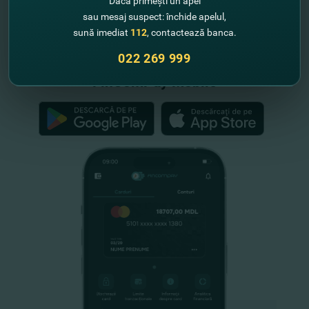
Dacă primești un apel
sau mesaj suspect: închide apelul,
"FinComBank" S.A. este membră a
sună imediat
112
, contactează banca.
Schemei de Garantare a Depozitelor
din Republica Moldova
022 269 999
FinComPay Mobile