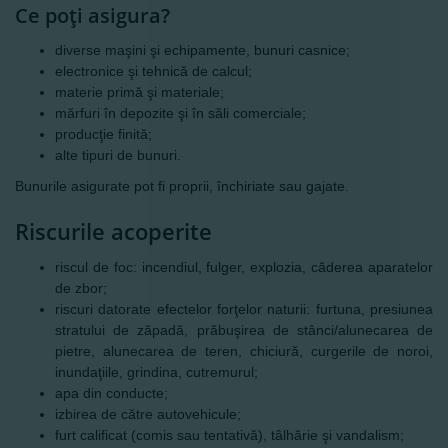
Ce poţi asigura?
diverse maşini şi echipamente, bunuri casnice;
electronice şi tehnică de calcul;
materie primă şi materiale;
mărfuri în depozite şi în săli comerciale;
producţie finită;
alte tipuri de bunuri.
Bunurile asigurate pot fi proprii, închiriate sau gajate.
Riscurile acoperite
riscul de foc: incendiul, fulger, explozia, căderea aparatelor
de zbor;
riscuri datorate efectelor forţelor naturii: furtuna, presiunea
stratului de zăpadă, prăbuşirea de stânci/alunecarea de
pietre, alunecarea de teren, chiciură, curgerile de noroi,
inundaţiile, grindina, cutremurul;
apa din conducte;
izbirea de către autovehicule;
furt calificat (comis sau tentativă), tâlhărie şi vandalism;