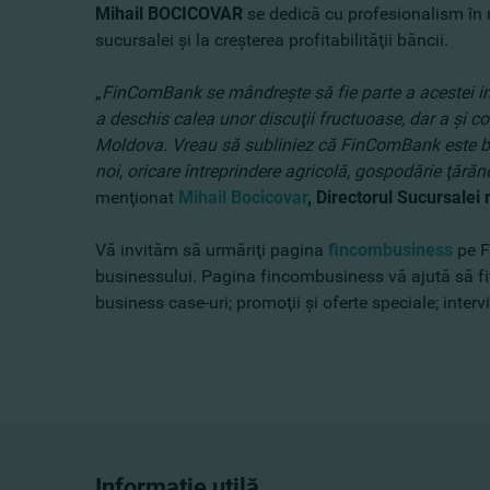
Mihail BOCICOVAR
se dedică cu profesionalism în r
sucursalei şi la creşterea profitabilităţii băncii.
„
FinComBank se mândreşte să fie parte a acestei in
a deschis calea unor discuţii fructuoase, dar a şi con
Moldova. Vreau să subliniez că FinComBank este banc
noi, oricare întreprindere agricolă, gospodărie ţără
menţionat
Mihail Bocicovar
, Directorul Sucursalei
Vă invităm să urmăriţi pagina
fincombusiness
pe F
businessului. Pagina fincombusiness vă ajută să fiţi 
business case-uri; promoţii şi oferte speciale; interv
Informație utilă