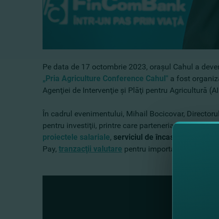
Pe data de 17 octombrie 2023, oraşul Cahul a deven
„Pria Agriculture Conference Cahul"
a fost organiza
Agenţiei de Intervenţie şi Plăţi pentru Agricultură (A
În cadrul evenimentului, Mihail Bocicovar, Directoru
pentru investiţii, printre care parteneriatul cu
Livada
proiectele salariale
,
serviciul de încasare
pentru af
Pay,
tranzacţii valutare
pentru importatori şi export