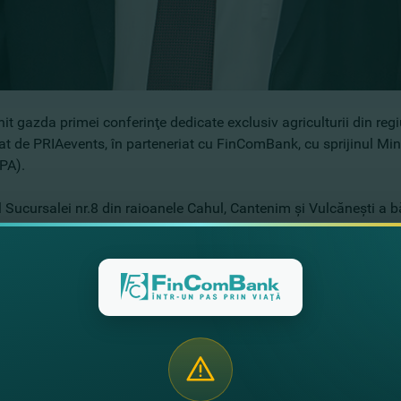
it gazda primei conferinţe dedicate exclusiv agriculturii din re
t de PRIAevents, în parteneriat cu FinComBank, cu sprijinul Minist
IPA).
l Sucursalei nr.8 din raioanele Cahul, Cantenim şi Vulcăneşti a 
 Moldovei
şi despre
Programul „373”
. Mai mult decât atât, part
acerile care lucrează cu cash,
serviciul E-Commerce
ce oferă me
atori,
depozite
pentru business, Internet Banking şi
aplicaţia
Fin