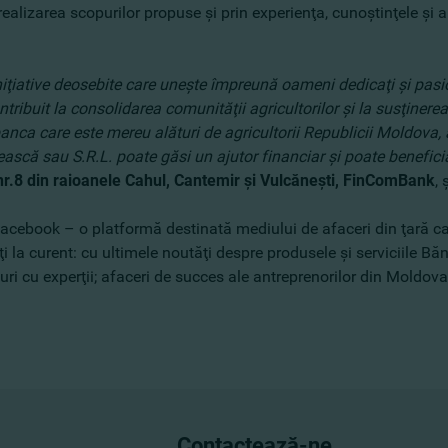
ealizarea scopurilor propuse şi prin experienţa, cunoştinţele şi a
iţiative deosebite care uneşte împreună oameni dedicaţi şi pasi
tribuit la consolidarea comunităţii agricultorilor şi la susţinerea
a care este mereu alături de agricultorii Republicii Moldova, al
nească sau S.R.L. poate găsi un ajutor financiar şi poate benefic
 nr.8 din raioanele Cahul, Cantemir şi Vulcăneşti, FinComBank
, 
acebook – o platformă destinată mediului de afaceri din ţară car
la curent: cu ultimele noutăţi despre produsele şi serviciile Bănci
iuri cu experţii; afaceri de succes ale antreprenorilor din Moldova 
Contactează-ne