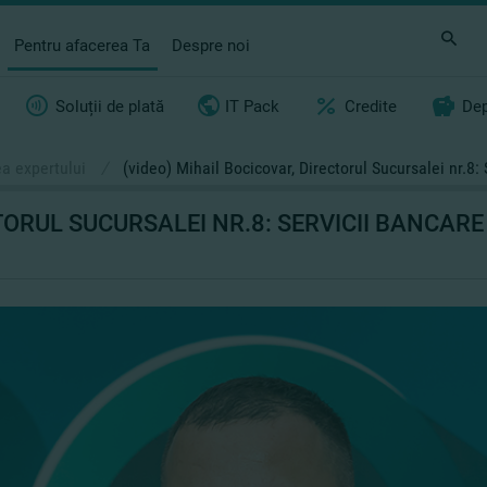
Pentru afacerea Ta
Despre noi
Soluții de plată
IT Pack
Credite
Dep
a expertului
/
(video) Mihail Bocicovar, Directorul Sucursalei nr.8: 
TORUL SUCURSALEI NR.8: SERVICII BANCAR