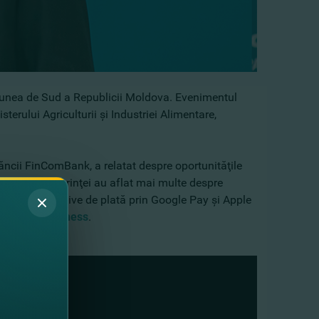
giunea de Sud a Republicii Moldova. Evenimentul
erului Agriculturii şi Industriei Alimentare,
băncii FinComBank, a relatat despre oportunităţile
icipanţii conferinţei au aflat mai multe despre
tode alternative de plată prin Google Pay şi Apple
ComPay Business
.