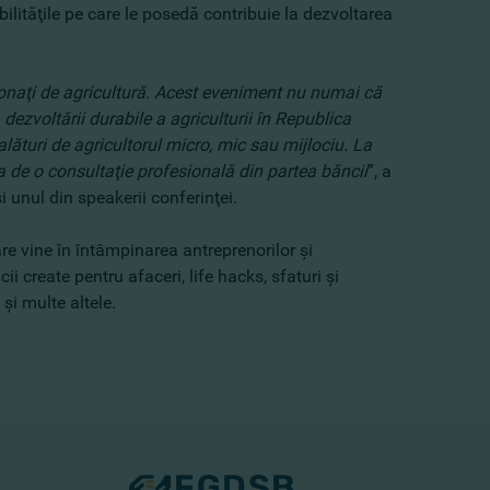
bilităţile pe care le posedă contribuie la dezvoltarea
onaţi de agricultură. Acest eveniment nu numai că
 dezvoltării durabile a agriculturii în Republica
ături de agricultorul micro, mic sau mijlociu. La
ia de o consultaţie profesională din partea băncii
”, a
şi unul din speakerii conferinţei.
e vine în întâmpinarea antreprenorilor şi
i create pentru afaceri, life hacks, sfaturi şi
şi multe altele.