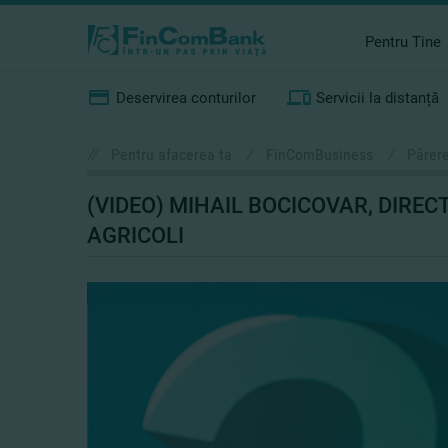
Pentru Tine
Deservirea conturilor
Servicii la distanță
//
Pentru afacerea ta
/
FinComBusiness
/
Părere
(VIDEO) MIHAIL BOCICOVAR, DIREC
AGRICOLI