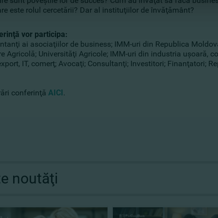
re sunt poveştile lor de succes? Cum au învăţat să facă busines
re este rolul cercetării? Dar al instituţiilor de învăţământ?
rinţă vor participa:
tanţi ai asociaţiilor de business; IMM-uri din Republica Moldova
e Agricolă; Universităţi Agricole; IMM-uri din industria uşoară, co
xport, IT, comerţ; Avocaţi; Consultanţi; Investitori; Finanţatori; Re
rări conferinţă
AICI
.
te noutăţi