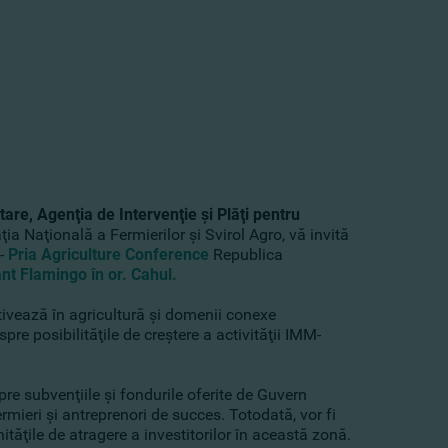
ntare, Agenţia de Intervenţie şi Plăţi pentru
ţia Naţională a Fermierilor şi Svirol Agro, vă invită
 -
Pria Agriculture Conference
Republica
nt Flamingo în or. Cahul.
ivează în agricultură şi domenii conexe
spre posibilităţile de creştere a activităţii IMM-
spre subvenţiile şi fondurile oferite de Guvern
rmieri şi antreprenori de succes. Totodată, vor fi
ităţile de atragere a investitorilor în această zonă.