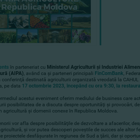
ents
în parteneriat cu
Ministerul Agriculturii şi Industriei Alime
tură (AIPA)
, având ca şi parteneri principali
FinComBank
, Federa
a conferinţă destinată agriculturii organizată vreodată la CAHUL
, pe data
17 octombrie 2023, începând cu ora 9:30, la restaura
termediul acestui eveniment oferim mediului de business care act
urii posibilitatea de a discuta despre oportunităţi şi provocări, de
in agricultură şi domenii conexe în Republica Moldova.
norii vor afla despre posibilităţile de dezvoltare a afacerilor, de
gricultură, şi vor putea descoperi poveştile de succes ale altor fe
e proiectele desfăşurate în regiunea de Sud a ţării, dar şi oportun