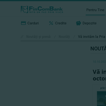
Pentru Tine
Carduri
Credite
Depozite
//
Noutăţi şi presă
/
Noutăţi
/
Vă invităm la Pri
NOUTĂ
10.10.202
Vă i
octo