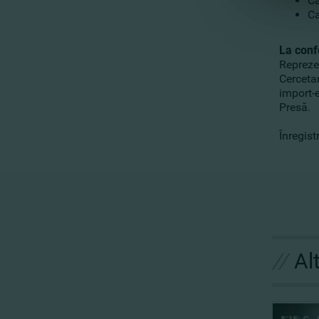
Ca
Ca
La confe
Reprezen
Cercetar
import-e
Presă.
Înregist
//
Al