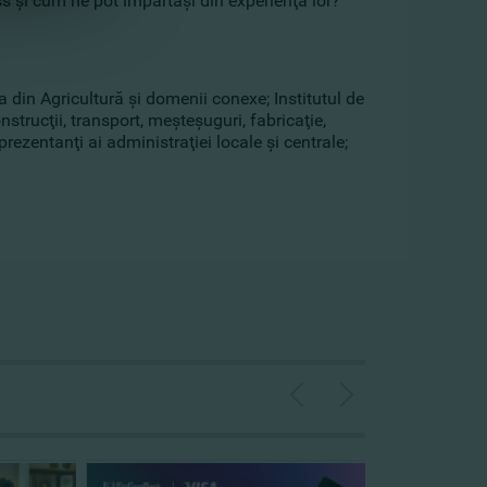
s şi cum ne pot împărtăşi din experienţa lor?
 din Agricultură şi domenii conexe; Institutul de
nstrucţii, transport, meşteşuguri, fabricaţie,
prezentanţi ai administraţiei locale şi centrale;