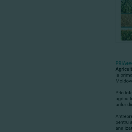
PRIAev
Agricul
la prim
Moldova
Prin in
agricult
urilor d
Antrepre
pentru a
analizat