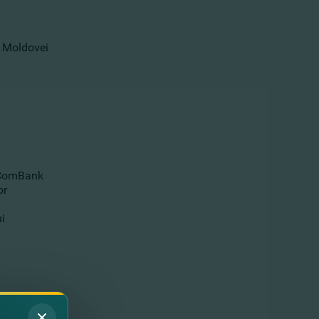
 Moldovei​
inComBank
or
i