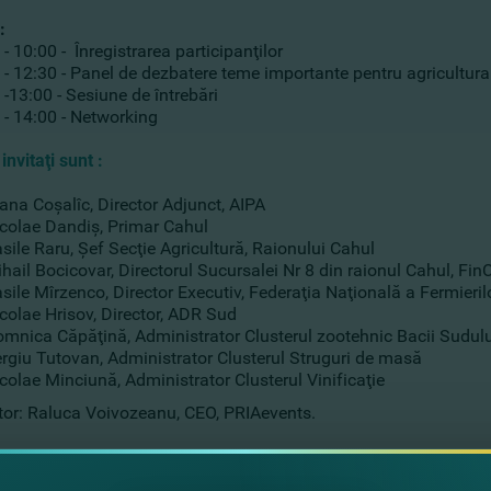
:
10:00 - Înregistrarea participanţilor
 12:30 - Panel de dezbatere teme importante pentru agricultura
13:00 - Sesiune de întrebări
 14:00 - Networking
 invitaţi sunt :
ana Coşalîc, Director Adjunct, AIPA
colae Dandiş, Primar Cahul
sile Raru, Şef Secţie Agricultură, Raionului Cahul
hail Bocicovar, Directorul Sucursalei Nr 8 din raionul Cahul, F
sile Mîrzenco, Director Executiv, Federaţia Naţională a Fermieril
colae Hrisov, Director, ADR Sud
mnica Căpăţină, Administrator Clusterul zootehnic Bacii Sudulu
rgiu Tutovan, Administrator Clusterul Struguri de masă
colae Minciună, Administrator Clusterul Vinificaţie
or: Raluca Voivozeanu, CEO, PRIAevents.
pe care le vom aborda: