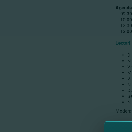
Agenda
09:30 - 
10:00 -
12:30 -
13:00 -
Lectorii
Di
Ni
Va
Mi
Va
Ni
Do
Se
Ni
Moderat
Temele 