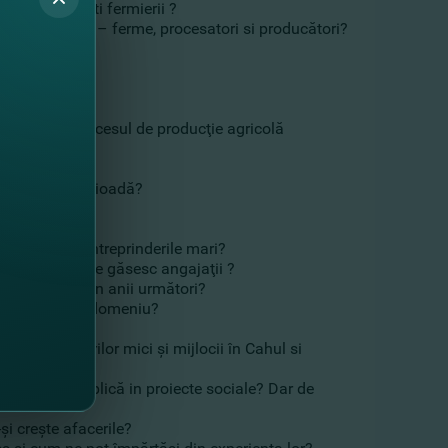
 sunt susţinuti fermierii ?
din agricultură – ferme, procesatori si producători?
ol 2024?
ultate?
costurile în procesul de producţie agricolă
 în această perioadă?
ijlocii, dar întreprinderile mari?
usor sau nu se găsesc angajaţii ?
 2023, dar şi în anii următori?
urilor î acest domeniu?
a întreprinderilor mici şi mijlocii în Cahul si
 muncă? Se implică in proiecte sociale? Dar de
şi creşte afacerile?